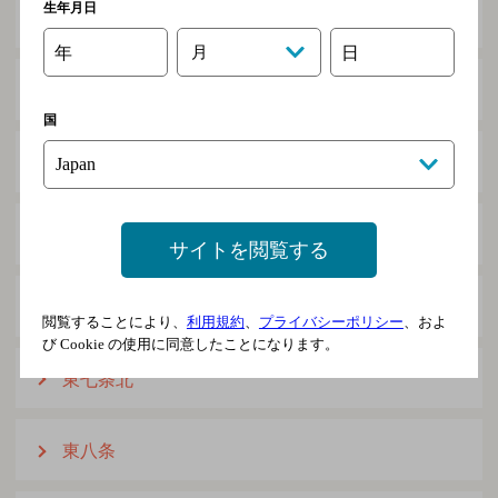
生年月日
東五条
年
月
日
東五条北
国
東六条
東六条北
サイトを閲覧する
東七条
閲覧することにより、
利用規約
、
プライバシーポリシー
、およ
び Cookie の使用に同意したことになります。
東七条北
東八条