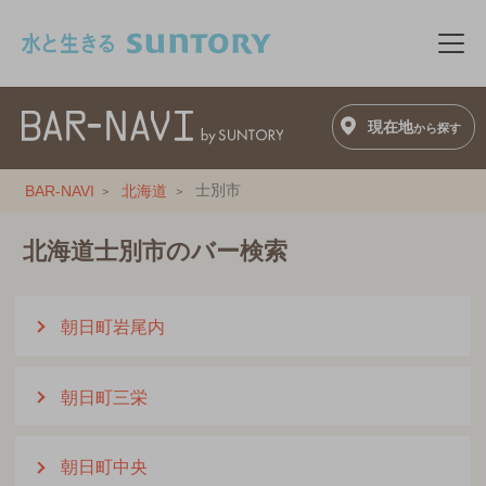
このページの本文へ移動
メニ
現在地
から探す
士別市
BAR-NAVI
北海道
北海道士別市のバー検索
朝日町岩尾内
朝日町三栄
朝日町中央