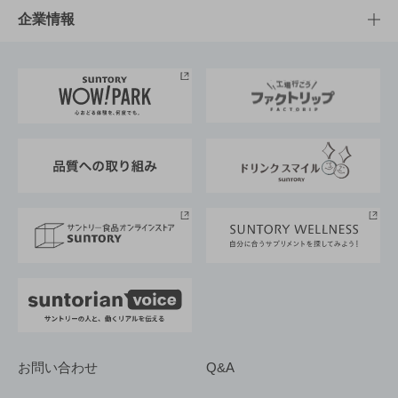
栄養成分一覧
工場見学
サントリーホール
サステナビリティTOP
企業情報
お料理・お酒レシピ
サントリー美術館
トップメッセージ
企業情報TOP
地域情報
サントリーサンバーズ大阪
サントリーが考えるサステナビリティ経営
企業概要
東京サントリーサンゴリアス
ESG情報ポータル
グループ企業一覧
サントリースポーツ
サステナビリティストーリーズ
事業所一覧
採用情報
お問い合わせ
Q&A