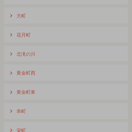
大町
花月町
北滝の川
黄金町西
黄金町東
幸町
栄町