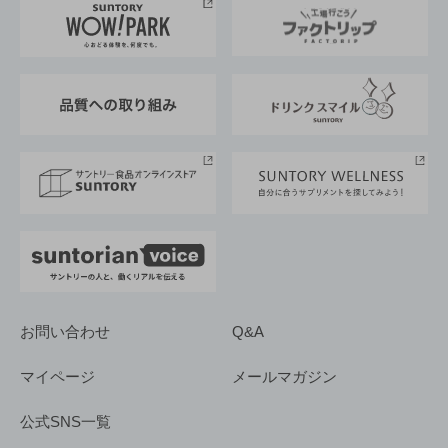
地域情報
サントリーサンバーズ大阪
サントリーが考えるサステナビリティ経営
企業概要
東京サントリーサンゴリアス
ESG情報ポータル
グループ企業一覧
サントリースポーツ
サステナビリティストーリーズ
事業所一覧
採用情報
お問い合わせ
Q&A
マイページ
メールマガジン
公式SNS一覧