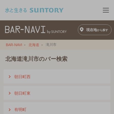
このページの本文へ移動
メニ
現在地
から探す
滝川市
BAR-NAVI
北海道
北海道滝川市のバー検索
朝日町西
朝日町東
有明町