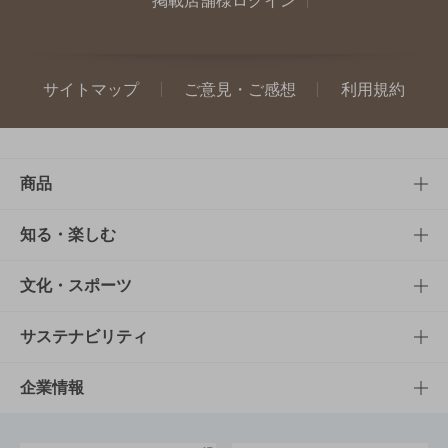
掲載店舗様ログイン
サイトマップ
ご意見・ご感想
利用規約
商品
商品TOP
知る・楽しむ
商品一覧
知る・楽しむTOP
文化・スポーツ
商品発売情報
キャンペーン
文化・スポーツTOP
サステナビリティ
栄養成分一覧
工場見学
サントリーホール
サステナビリティTOP
企業情報
お料理・お酒レシピ
サントリー美術館
トップメッセージ
企業情報TOP