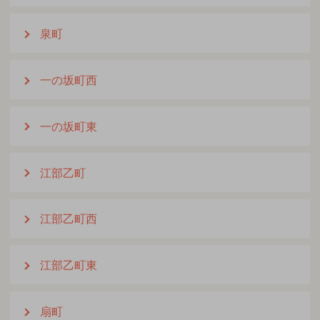
泉町
一の坂町西
一の坂町東
江部乙町
江部乙町西
江部乙町東
扇町