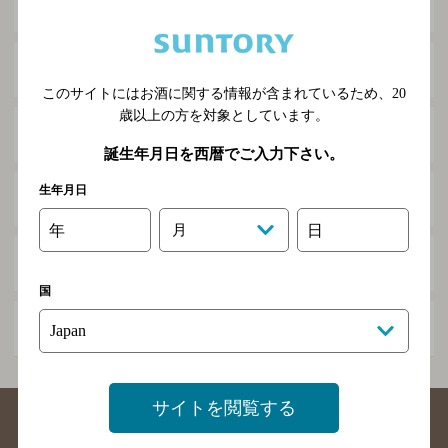
文京町
本町
このサイトにはお酒に関する情報が含まれているため、
20
歳以上の方を対象としています。
緑町
誕生年月日を西暦でご入力下さい。
生年月日
南滝の川
年
月
日
明神町
国
流通団地
サイトを閲覧する