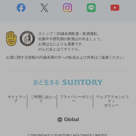
ストップ！20歳未満飲酒・飲酒運転。
妊娠中や授乳期の飲酒はやめましょう。
お酒はなによりも適量です。
のんだあとはリサイクル。
お酒に関する情報の20歳未満の方への転送および共有はご遠慮ください。
サイトマッ
ご利用にあたっ
プライバシーポリシ
ウェブアクセシビリ
プ
て
ー
ティ
ポリシー
新しいウィンドウで開く
Global
COPYRIGHT © SUNTORY HOLDINGS LIMITED.