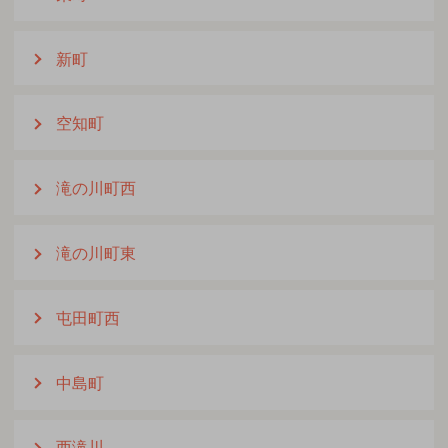
新町
空知町
滝の川町西
滝の川町東
屯田町西
中島町
西滝川