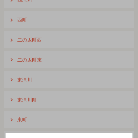
西町
二の坂町西
二の坂町東
東滝川
東滝川町
東町