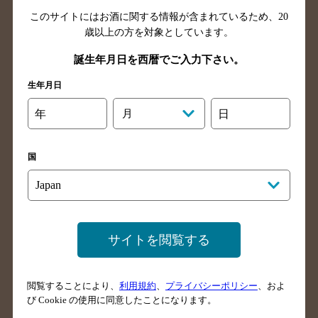
このサイトにはお酒に関する情報が含まれているため、
20
福島県のバー検索
茨城県のバー検索
歳以上の方を対象としています。
栃木県のバー検索
群馬県のバー検索
誕生年月日を西暦でご入力下さい。
山梨県のバー検索
長野県のバー検索
生年月日
新潟県のバー検索
東京都のバー検索
神奈川県のバー検索
千葉県のバー検索
年
月
日
埼玉県のバー検索
愛知県のバー検索
静岡県のバー検索
三重県のバー検索
国
岐阜県のバー検索
富山県のバー検索
石川県のバー検索
福井県のバー検索
大阪府のバー検索
京都府のバー検索
サイトを閲覧する
兵庫県のバー検索
奈良県のバー検索
滋賀県のバー検索
和歌山県のバー検索
広島県のバー検索
岡山県のバー検索
閲覧することにより、
利用規約
、
プライバシーポリシー
、およ
び Cookie の使用に同意したことになります。
山口県のバー検索
鳥取県のバー検索