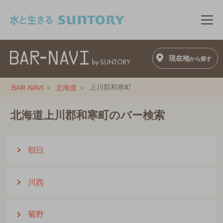
このページの本文へ移動
メニ
現在地
から探す
上川郡和寒町
BAR-NAVI
北海道
北海道上川郡和寒町のバー検索
朝日
川西
菊野