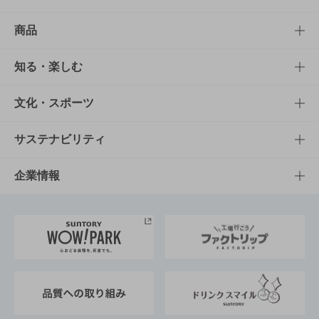
商品
商品TOP
知る・楽しむ
商品一覧
知る・楽しむTOP
文化・スポーツ
商品発売情報
キャンペーン
文化・スポーツTOP
サステナビリティ
栄養成分一覧
工場見学
サントリーホール
サステナビリティTOP
企業情報
お料理・お酒レシピ
サントリー美術館
トップメッセージ
企業情報TOP
地域情報
サントリーサンバーズ大阪
サントリーが考えるサステナビリティ経営
企業概要
東京サントリーサンゴリアス
ESG情報ポータル
グループ企業一覧
サントリースポーツ
サステナビリティストーリーズ
事業所一覧