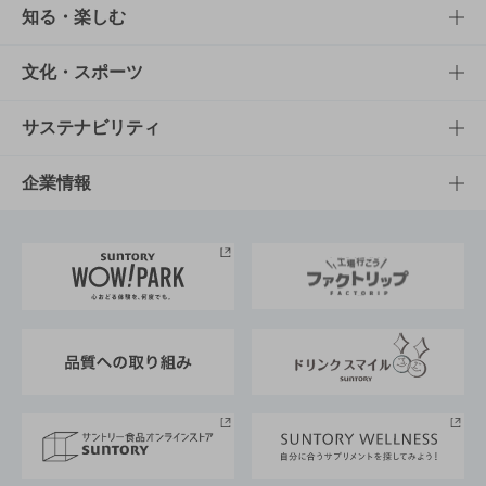
商品TOP
知る・楽しむ
商品一覧
知る・楽しむTOP
文化・スポーツ
商品発売情報
キャンペーン
文化・スポーツTOP
サステナビリティ
栄養成分一覧
工場見学
サントリーホール
サステナビリティTOP
企業情報
お料理・お酒レシピ
サントリー美術館
トップメッセージ
企業情報TOP
地域情報
サントリーサンバーズ大阪
サントリーが考えるサステナビリティ経営
企業概要
東京サントリーサンゴリアス
ESG情報ポータル
グループ企業一覧
サントリースポーツ
サステナビリティストーリーズ
事業所一覧
採用情報