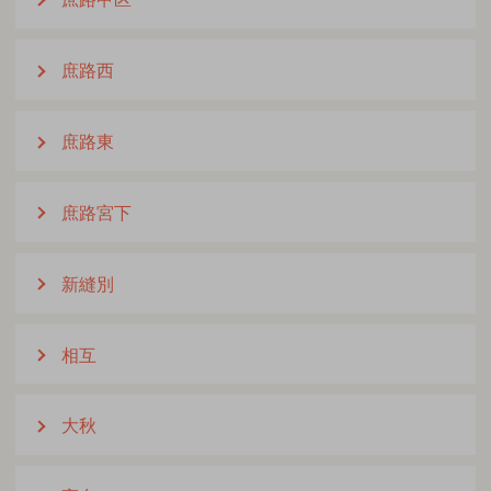
庶路西
庶路東
庶路宮下
新縫別
相互
大秋