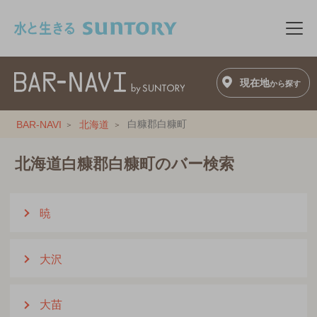
このページの本文へ移動
メニ
現在地
から探す
白糠郡白糠町
BAR-NAVI
北海道
北海道白糠郡白糠町のバー検索
暁
大沢
大苗