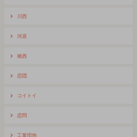
川西
河原
橋西
恋隠
コイトイ
恋問
工業団地