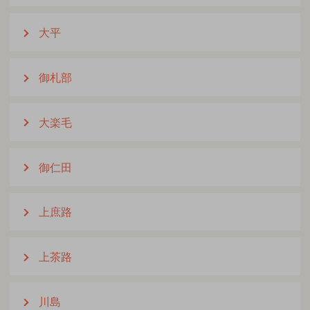
大平
御札部
大楽毛
御仁田
上庶路
上茶路
川島