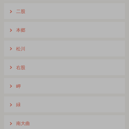
二股
本郷
松川
右股
岬
緑
南大曲