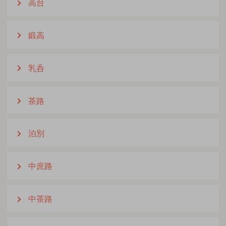
高台
鍛高
乳呑
茶路
泊別
中庶路
中茶路