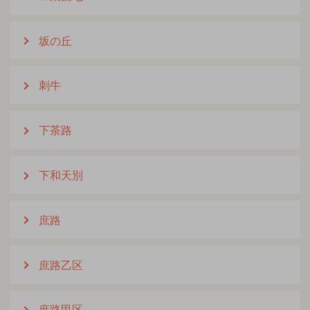
坂の丘
刺牛
下茶路
下和天別
庶路
庶路乙区
庶路甲区