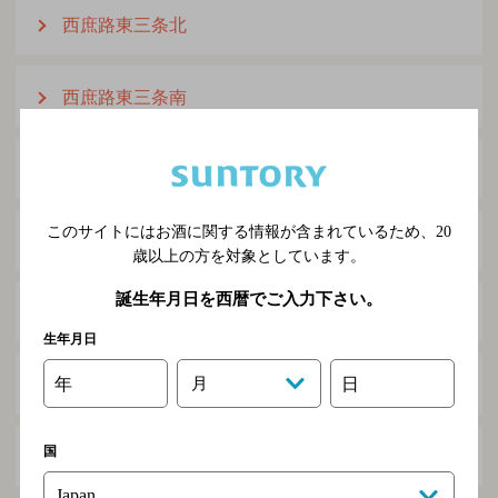
西庶路東三条北
西庶路東三条南
西茶路
このサイトにはお酒に関する情報が含まれているため、
20
西一条北
歳以上の方を対象としています。
誕生年月日を西暦でご入力下さい。
西一条南
生年月日
年
月
日
西二条北
国
西二条南