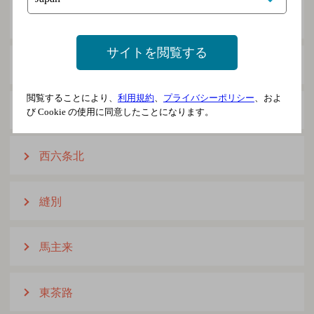
西三条北
サイトを閲覧する
西四条北
閲覧することにより、
利用規約
、
プライバシーポリシー
、およ
西五条北
び Cookie の使用に同意したことになります。
西六条北
縫別
馬主来
東茶路