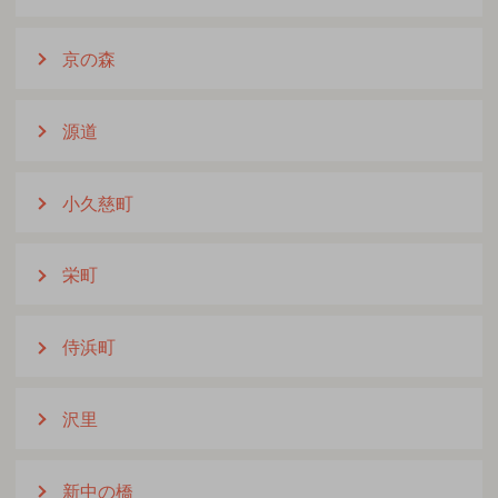
京の森
源道
小久慈町
栄町
侍浜町
沢里
新中の橋