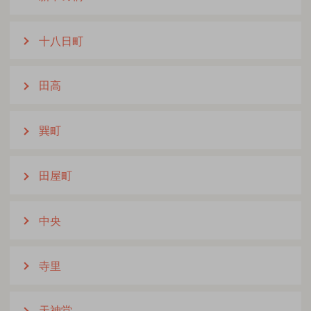
十八日町
田高
巽町
田屋町
中央
寺里
天神堂