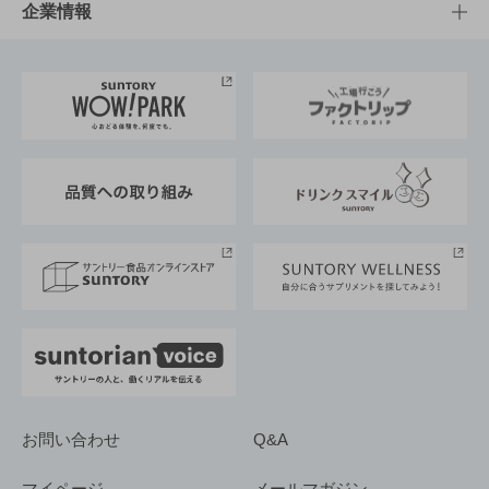
栄養成分一覧
工場見学
サントリーホール
サステナビリティTOP
企業情報
お料理・お酒レシピ
サントリー美術館
トップメッセージ
企業情報TOP
地域情報
サントリーサンバーズ大阪
サントリーが考えるサステナビリティ経営
企業概要
東京サントリーサンゴリアス
ESG情報ポータル
グループ企業一覧
サントリースポーツ
サステナビリティストーリーズ
事業所一覧
採用情報
お問い合わせ
Q&A
マイページ
メールマガジン