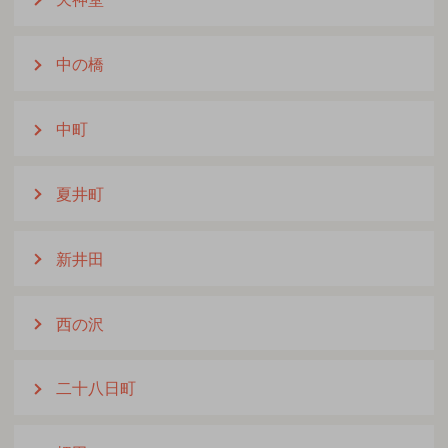
中の橋
中町
夏井町
新井田
西の沢
二十八日町