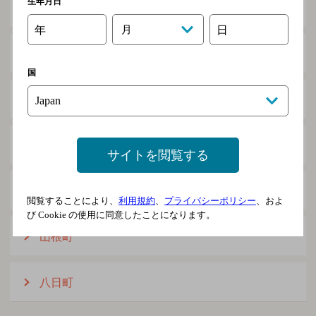
生年月日
山形町繋
年
月
日
山形町荷軽部
国
山形町日野沢
山形町戸呂町
サイトを閲覧する
山形町来内
閲覧することにより、
利用規約
、
プライバシーポリシー
、およ
び Cookie の使用に同意したことになります。
山根町
八日町