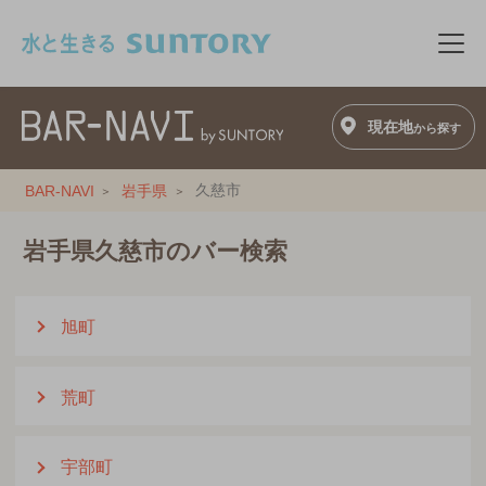
このページの本文へ移動
メニ
現在地
から探す
久慈市
BAR-NAVI
岩手県
岩手県久慈市のバー検索
旭町
荒町
宇部町