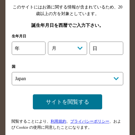
このサイトにはお酒に関する情報が含まれているため、
20
福島県のバー検索
茨城県のバー検索
歳以上の方を対象としています。
栃木県のバー検索
群馬県のバー検索
誕生年月日を西暦でご入力下さい。
山梨県のバー検索
長野県のバー検索
生年月日
新潟県のバー検索
東京都のバー検索
神奈川県のバー検索
千葉県のバー検索
年
月
日
埼玉県のバー検索
愛知県のバー検索
静岡県のバー検索
三重県のバー検索
国
岐阜県のバー検索
富山県のバー検索
石川県のバー検索
福井県のバー検索
大阪府のバー検索
京都府のバー検索
サイトを閲覧する
兵庫県のバー検索
奈良県のバー検索
滋賀県のバー検索
和歌山県のバー検索
広島県のバー検索
岡山県のバー検索
閲覧することにより、
利用規約
、
プライバシーポリシー
、およ
び Cookie の使用に同意したことになります。
山口県のバー検索
鳥取県のバー検索