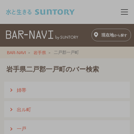
このページの本文へ移動
メニ
現在地
から探す
二戸郡一戸町
BAR-NAVI
岩手県
岩手県二戸郡一戸町のバー検索
姉帯
出ル町
一戸