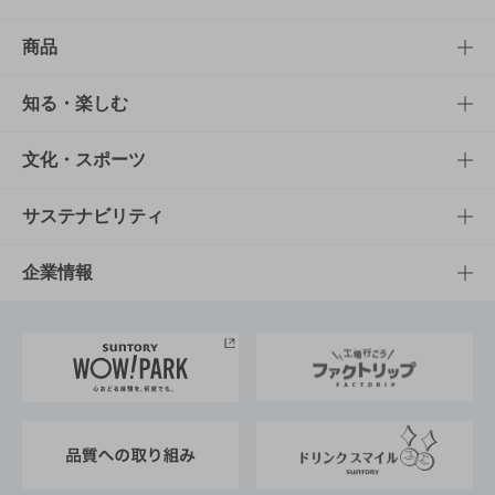
商品
商品TOP
知る・楽しむ
商品一覧
知る・楽しむTOP
文化・スポーツ
商品発売情報
キャンペーン
文化・スポーツTOP
サステナビリティ
栄養成分一覧
工場見学
サントリーホール
サステナビリティTOP
企業情報
お料理・お酒レシピ
サントリー美術館
トップメッセージ
企業情報TOP
地域情報
サントリーサンバーズ大阪
サントリーが考えるサステナビリティ経営
企業概要
東京サントリーサンゴリアス
ESG情報ポータル
グループ企業一覧
サントリースポーツ
サステナビリティストーリーズ
事業所一覧