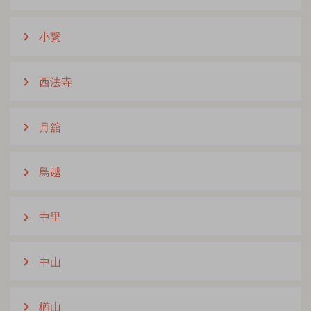
小繋
西法寺
月舘
鳥越
中里
中山
楢山