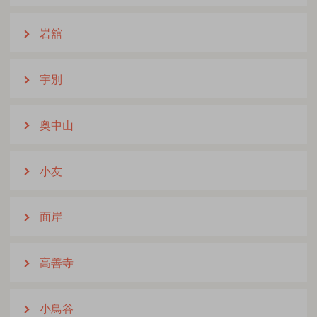
岩舘
宇別
奥中山
小友
面岸
高善寺
小鳥谷