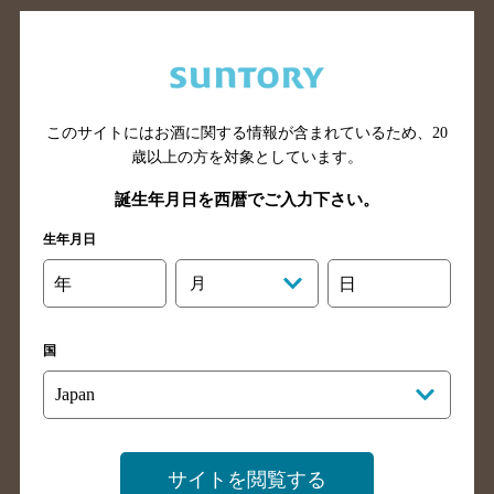
このサイトにはお酒に関する情報が含まれているため、
20
北海道のバー検索
青森県のバー検索
歳以上の方を対象としています。
岩手県のバー検索
宮城県のバー検索
誕生年月日を西暦でご入力下さい。
秋田県のバー検索
山形県のバー検索
生年月日
福島県のバー検索
茨城県のバー検索
栃木県のバー検索
群馬県のバー検索
年
月
日
山梨県のバー検索
長野県のバー検索
新潟県のバー検索
東京都のバー検索
国
神奈川県のバー検索
千葉県のバー検索
埼玉県のバー検索
愛知県のバー検索
静岡県のバー検索
三重県のバー検索
サイトを閲覧する
岐阜県のバー検索
富山県のバー検索