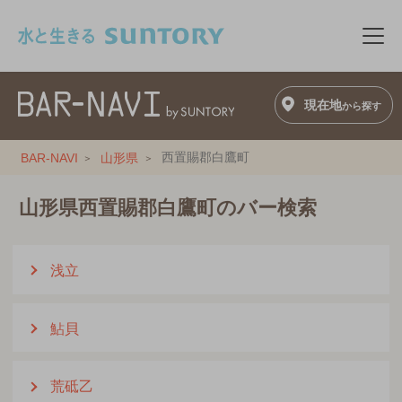
このページの本文へ移動
メニ
現在地
から探す
西置賜郡白鷹町
BAR-NAVI
山形県
山形県西置賜郡白鷹町のバー検索
浅立
鮎貝
荒砥乙