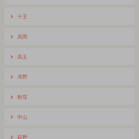
十王
高岡
高玉
滝野
栃窪
中山
萩野