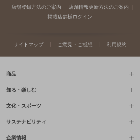
店舗登録方法のご案内
店舗情報更新方法のご案内
掲載店舗様ログイン
サイトマップ
ご意見・ご感想
利用規約
商品
商品TOP
知る・楽しむ
商品一覧
知る・楽しむTOP
文化・スポーツ
商品発売情報
キャンペーン
文化・スポーツTOP
サステナビリティ
栄養成分一覧
工場見学
サントリーホール
サステナビリティTOP
企業情報