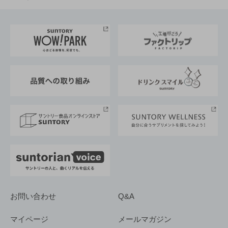
お料理・お酒レシピ
サントリー美術館
トップメッセージ
企業情報TOP
地域情報
サントリーサンバーズ大阪
サントリーが考えるサステナビリティ経営
企業概要
東京サントリーサンゴリアス
ESG情報ポータル
グループ企業一覧
サントリースポーツ
サステナビリティストーリーズ
事業所一覧
採用情報
お問い合わせ
Q&A
マイページ
メールマガジン