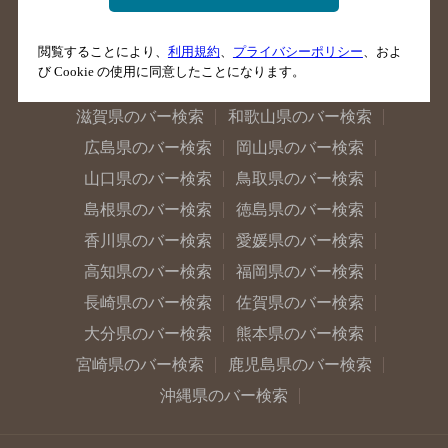
石川県のバー検索
福井県のバー検索
閲覧することにより、
利用規約
、
プライバシーポリシー
、およ
大阪府のバー検索
京都府のバー検索
び Cookie の使用に同意したことになります。
兵庫県のバー検索
奈良県のバー検索
滋賀県のバー検索
和歌山県のバー検索
広島県のバー検索
岡山県のバー検索
山口県のバー検索
鳥取県のバー検索
島根県のバー検索
徳島県のバー検索
香川県のバー検索
愛媛県のバー検索
高知県のバー検索
福岡県のバー検索
長崎県のバー検索
佐賀県のバー検索
大分県のバー検索
熊本県のバー検索
宮崎県のバー検索
鹿児島県のバー検索
沖縄県のバー検索