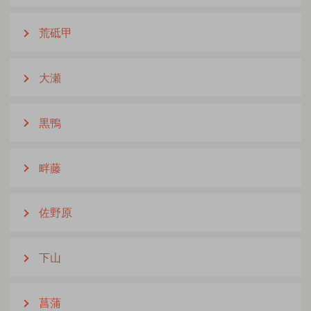
荒砥甲
大瀬
黒鴨
畔藤
佐野原
下山
菖蒲