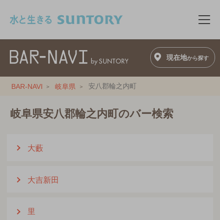
このページの本文へ移動
メニ
現在地
から探す
安八郡輪之内町
BAR-NAVI
岐阜県
岐阜県安八郡輪之内町のバー検索
大藪
大吉新田
里