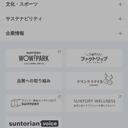
商品一覧
知る・楽しむTOP
文化・スポーツ
商品発売情報
キャンペーン
文化・スポーツTOP
サステナビリティ
栄養成分一覧
工場見学
サントリーホール
サステナビリティTOP
企業情報
お料理・お酒レシピ
サントリー美術館
トップメッセージ
企業情報TOP
地域情報
サントリーサンバーズ大阪
サントリーが考えるサステナビリティ経営
企業概要
東京サントリーサンゴリアス
ESG情報ポータル
グループ企業一覧
サントリースポーツ
サステナビリティストーリーズ
事業所一覧
採用情報