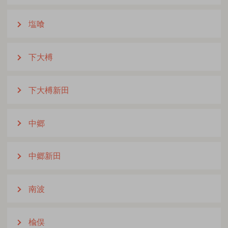
塩喰
下大榑
下大榑新田
中郷
中郷新田
南波
楡俣