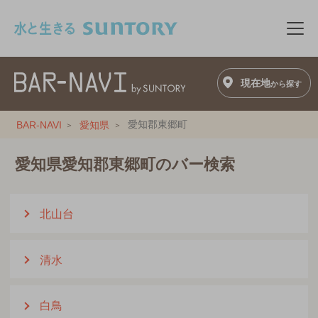
このページの本文へ移動
メニ
現在地
から探す
愛知郡東郷町
BAR-NAVI
愛知県
愛知県愛知郡東郷町のバー検索
北山台
清水
白鳥