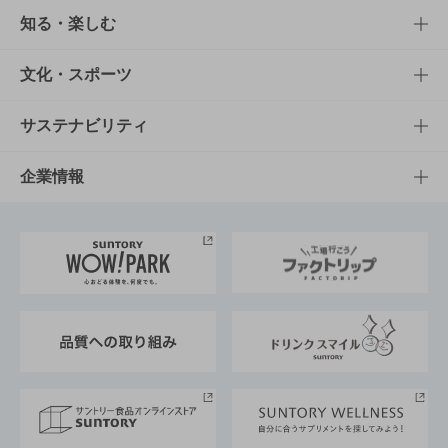
商品TOP
知る・楽しむ
商品一覧
知る・楽しむTOP
文化・スポーツ
商品発売情報
キャンペーン
文化・スポーツTOP
サステナビリティ
栄養成分一覧
工場見学
サントリーホール
サステナビリティTOP
企業情報
お料理・お酒レシピ
サントリー美術館
トップメッセージ
企業情報TOP
地域情報
サントリーサンバーズ大阪
サントリーが考えるサステナビリティ経営
企業概要
東京サントリーサンゴリアス
ESG情報ポータル
グループ企業一覧
サントリースポーツ
サステナビリティストーリーズ
事業所一覧
採用情報