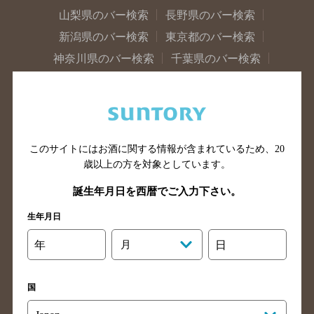
山梨県のバー検索
長野県のバー検索
新潟県のバー検索
東京都のバー検索
神奈川県のバー検索
千葉県のバー検索
埼玉県のバー検索
愛知県のバー検索
静岡県のバー検索
三重県のバー検索
岐阜県のバー検索
富山県のバー検索
石川県のバー検索
福井県のバー検索
このサイトにはお酒に関する情報が含まれているため、
20
歳以上の方を対象としています。
大阪府のバー検索
京都府のバー検索
兵庫県のバー検索
奈良県のバー検索
誕生年月日を西暦でご入力下さい。
滋賀県のバー検索
和歌山県のバー検索
生年月日
広島県のバー検索
岡山県のバー検索
年
月
日
山口県のバー検索
鳥取県のバー検索
島根県のバー検索
徳島県のバー検索
国
香川県のバー検索
愛媛県のバー検索