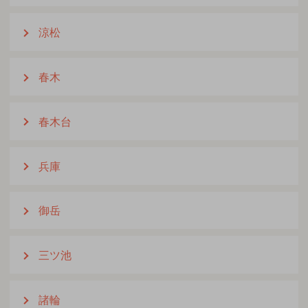
涼松
春木
春木台
兵庫
御岳
三ツ池
諸輪