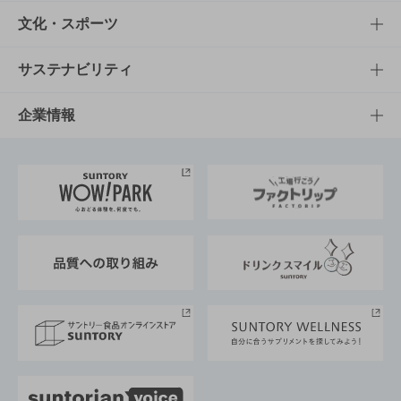
商品一覧
知る・楽しむTOP
文化・スポーツ
商品発売情報
キャンペーン
文化・スポーツTOP
サステナビリティ
栄養成分一覧
工場見学
サントリーホール
サステナビリティTOP
企業情報
お料理・お酒レシピ
サントリー美術館
トップメッセージ
企業情報TOP
地域情報
サントリーサンバーズ大阪
サントリーが考えるサステナビリティ経営
企業概要
東京サントリーサンゴリアス
ESG情報ポータル
グループ企業一覧
サントリースポーツ
サステナビリティストーリーズ
事業所一覧
採用情報