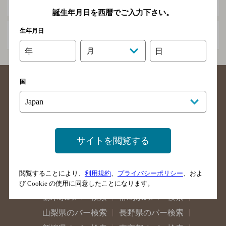
用石
誕生年月日を西暦でご入力下さい。
生年月日
谷地
年
月
日
国
北海道のバー検索
青森県のバー検索
サイトを閲覧する
岩手県のバー検索
宮城県のバー検索
秋田県のバー検索
山形県のバー検索
閲覧することにより、
利用規約
、
プライバシーポリシー
、およ
福島県のバー検索
茨城県のバー検索
び Cookie の使用に同意したことになります。
栃木県のバー検索
群馬県のバー検索
山梨県のバー検索
長野県のバー検索