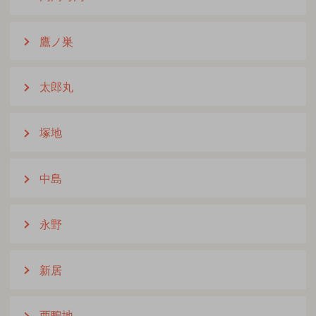
鷹ノ巣
太郎丸
塚地
中島
永野
新居
西鴨地