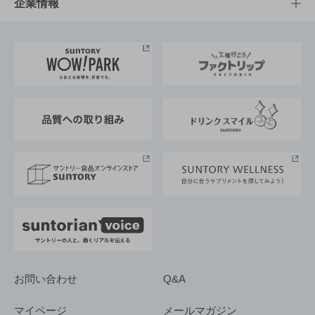
サントリーホール
サステナビリティTOP
企業情報
お料理・お酒レシピ
サントリー美術館
トップメッセージ
企業情報TOP
地域情報
サントリーサンバーズ大阪
サントリーが考えるサステナビリティ経営
企業概要
東京サントリーサンゴリアス
ESG情報ポータル
グループ企業一覧
サントリースポーツ
サステナビリティストーリーズ
事業所一覧
採用情報
お問い合わせ
Q&A
マイページ
メールマガジン