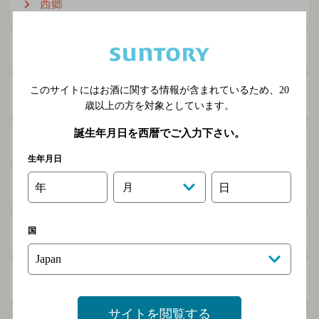
西郷
東畑
このサイトにはお酒に関する情報が含まれているため、
20
平
歳以上の方を対象としています。
誕生年月日を西暦でご入力下さい。
平山
生年月日
年
月
日
屏
国
宮吉
山野
サイトを閲覧する