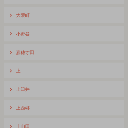
大隈町
小野谷
嘉穂才田
上
上臼井
上西郷
上山田