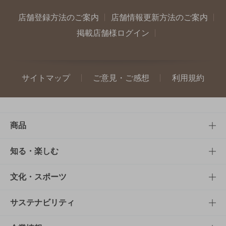
店舗登録方法のご案内
店舗情報更新方法のご案内
掲載店舗様ログイン
サイトマップ
ご意見・ご感想
利用規約
商品
商品TOP
知る・楽しむ
商品一覧
知る・楽しむTOP
文化・スポーツ
商品発売情報
キャンペーン
文化・スポーツTOP
サステナビリティ
栄養成分一覧
工場見学