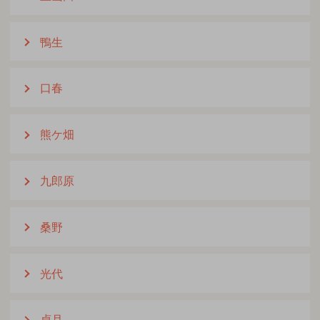
鴨生
口春
熊ケ畑
九郎原
桑野
光代
貞月