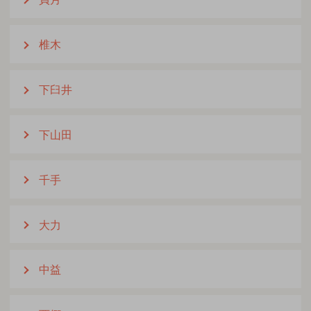
椎木
下臼井
下山田
千手
大力
中益