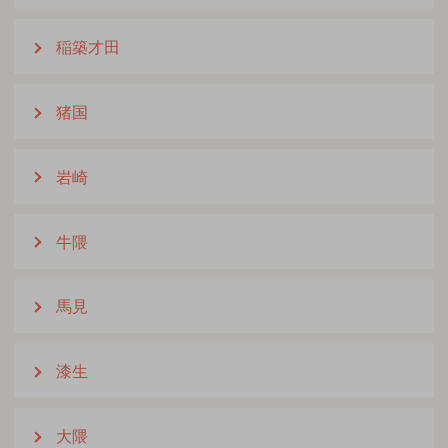
稲築才田
猪国
岩崎
牛隈
馬見
漆生
大隈