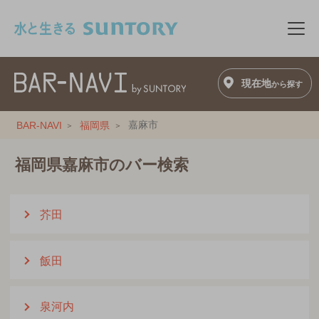
このページの本文へ移動
メニ
現在地
から探す
嘉麻市
BAR-NAVI
福岡県
福岡県嘉麻市のバー検索
芥田
飯田
泉河内