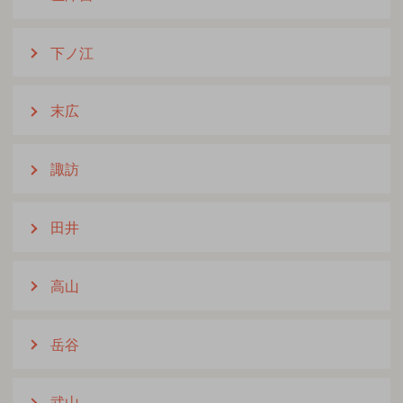
下ノ江
末広
諏訪
田井
高山
岳谷
武山