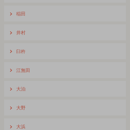
稲田
井村
臼杵
江無田
大泊
大野
大浜