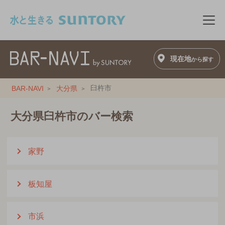
このページの本文へ移動
メニ
現在地
から探す
臼杵市
BAR-NAVI
大分県
大分県臼杵市のバー検索
家野
板知屋
市浜