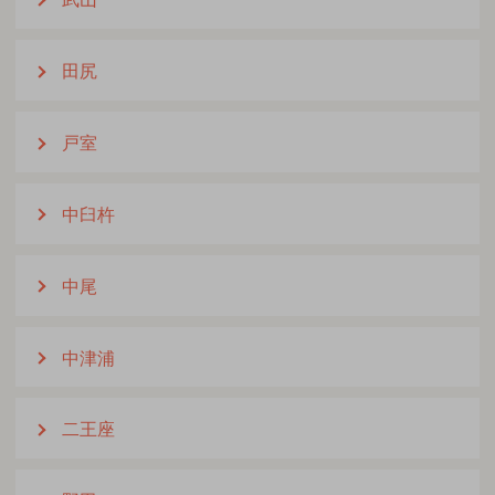
田尻
戸室
中臼杵
中尾
中津浦
二王座