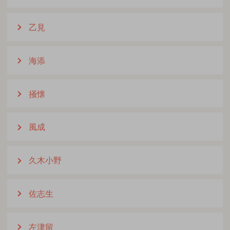
乙見
海添
掻懐
風成
久木小野
佐志生
左津留