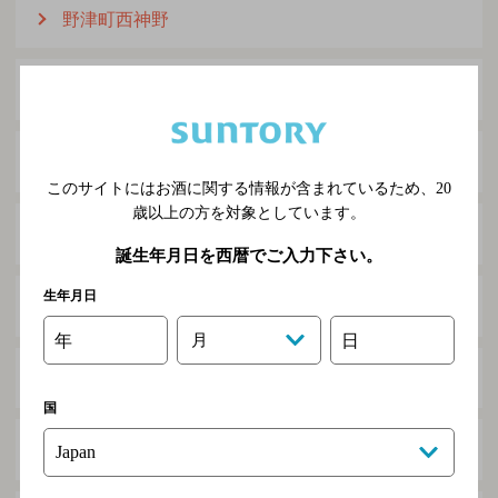
野津町西神野
野津町西畑
野津町野津市
このサイトにはお酒に関する情報が含まれているため、
20
歳以上の方を対象としています。
野津町八里合
誕生年月日を西暦でご入力下さい。
生年月日
野津町原
年
月
日
野津町東谷
国
野津町福良木