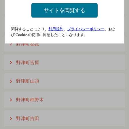
野津町藤小野
サイトを閲覧する
野津町前河内
閲覧することにより、
利用規約
、
プライバシーポリシー
、およ
び Cookie の使用に同意したことになります。
野津町都原
野津町宮原
野津町山頭
野津町柚野木
野津町吉田