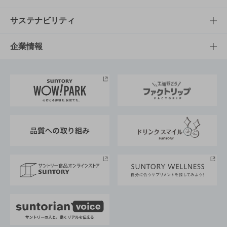
商品発売情報
キャンペーン
文化・スポーツTOP
サステナビリティ
栄養成分一覧
工場見学
サントリーホール
サステナビリティTOP
企業情報
お料理・お酒レシピ
サントリー美術館
トップメッセージ
企業情報TOP
地域情報
サントリーサンバーズ大阪
サントリーが考えるサステナビリティ経営
企業概要
東京サントリーサンゴリアス
ESG情報ポータル
グループ企業一覧
サントリースポーツ
サステナビリティストーリーズ
事業所一覧
採用情報