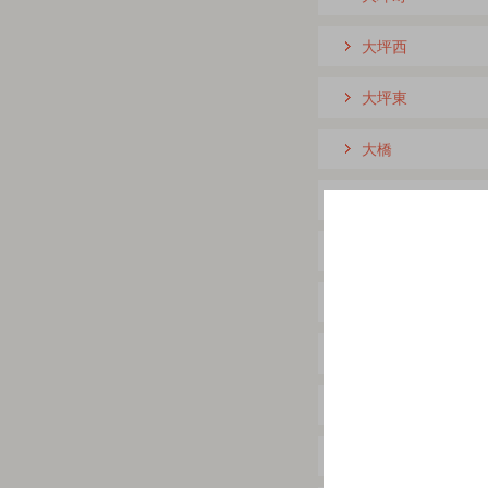
大坪西
大坪東
大橋
大淀
小戸町
折生迫
加江田
薫る坂
鏡洲