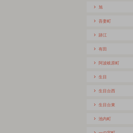
旭
吾妻町
跡江
有田
阿波岐原町
生目
生目台西
生目台東
池内町
一の宮町