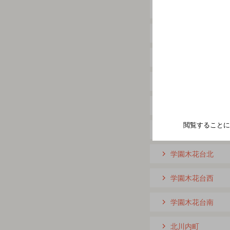
柏原
金崎
上北方
上野町
川原町
閲覧することに
学園木花台桜
学園木花台北
学園木花台西
学園木花台南
北川内町