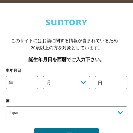
このサイトにはお酒に関する情報が含まれているため、
20歳以上の方を対象としています。
手県のバー検索
宮城県のバー検索
秋田県のバー検索
山形
馬県のバー検索
山梨県のバー検索
長野県のバー検索
新潟
誕生年月日を西暦でご入力下さい。
埼玉県のバー検索
愛知県のバー検索
静岡県のバー検索
三
生年月日
井県のバー検索
大阪府のバー検索
京都府のバー検索
兵庫
年
月
日
広島県のバー検索
岡山県のバー検索
山口県のバー検索
鳥
媛県のバー検索
高知県のバー検索
福岡県のバー検索
長崎
崎県のバー検索
鹿児島県のバー検索
沖縄県のバー検索
国
舗登録方法のご案内
店舗情報更新方法のご案内
掲載店舗様ログ