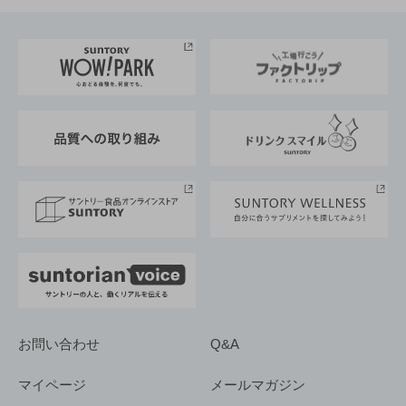
お料理・お酒レシピ
サントリー美術館
トップメッセージ
企業情報TOP
地域情報
サントリーサンバーズ大阪
サントリーが考えるサステナビリティ経営
企業概要
東京サントリーサンゴリアス
ESG情報ポータル
グループ企業一覧
サントリースポーツ
サステナビリティストーリーズ
事業所一覧
採用情報
お問い合わせ
Q&A
マイページ
メールマガジン