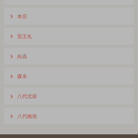
本庄
宮王丸
向高
森永
八代北俣
八代南俣