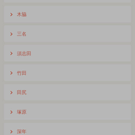
木脇
三名
須志田
竹田
田尻
塚原
深年