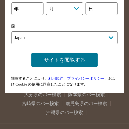
石川県のバー検索
福井県のバー検索
年
月
日
大阪府のバー検索
京都府のバー検索
兵庫県のバー検索
奈良県のバー検索
国
滋賀県のバー検索
和歌山県のバー検索
広島県のバー検索
岡山県のバー検索
山口県のバー検索
鳥取県のバー検索
島根県のバー検索
徳島県のバー検索
サイトを閲覧する
香川県のバー検索
愛媛県のバー検索
高知県のバー検索
福岡県のバー検索
閲覧することにより、
利用規約
、
プライバシーポリシー
、およ
び Cookie の使用に同意したことになります。
長崎県のバー検索
佐賀県のバー検索
大分県のバー検索
熊本県のバー検索
宮崎県のバー検索
鹿児島県のバー検索
沖縄県のバー検索