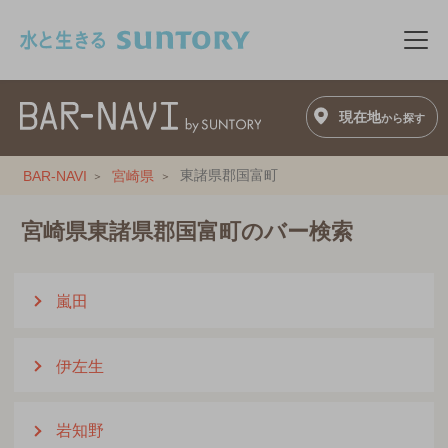
このページの本文へ移動
メニ
現在地
から探す
東諸県郡国富町
BAR-NAVI
宮崎県
宮崎県東諸県郡国富町のバー検索
嵐田
伊左生
岩知野