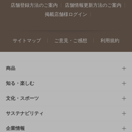
店舗登録方法のご案内
店舗情報更新方法のご案内
掲載店舗様ログイン
サイトマップ
ご意見・ご感想
利用規約
商品
商品TOP
知る・楽しむ
商品一覧
知る・楽しむTOP
文化・スポーツ
商品発売情報
キャンペーン
文化・スポーツTOP
サステナビリティ
栄養成分一覧
工場見学
サントリーホール
サステナビリティTOP
企業情報