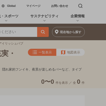
新しいウィンドウで開く
Global
マイページ
お問い合わせ
検索窓を開く
化・スポーツ
サステナビリティ
企業情報
現在地
から探す
のアイリッシュパブ
充実・
一覧表示
地図表示
ート、隠れ家的フンイキ、夜景が楽しめるバーなど、タイプ
0〜0
0
件を表示 ／
全
件