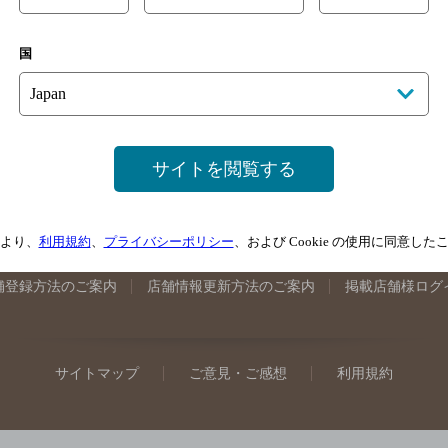
手県のバー検索
宮城県のバー検索
秋田県のバー検索
山形
国
馬県のバー検索
山梨県のバー検索
長野県のバー検索
新潟
埼玉県のバー検索
愛知県のバー検索
静岡県のバー検索
三
井県のバー検索
大阪府のバー検索
京都府のバー検索
兵庫
広島県のバー検索
岡山県のバー検索
山口県のバー検索
鳥
サイトを閲覧する
媛県のバー検索
高知県のバー検索
福岡県のバー検索
長崎
崎県のバー検索
鹿児島県のバー検索
沖縄県のバー検索
より、
利用規約
、
プライバシーポリシー
、および Cookie の使用に同意し
舗登録方法のご案内
店舗情報更新方法のご案内
掲載店舗様ログ
サイトマップ
ご意見・ご感想
利用規約