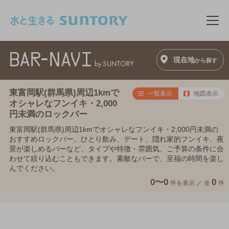
このページの本文へ移動
メニ
現在地
から探す
東富岡駅(群馬県)周辺1kmで
一覧表示
地図表示
オシャレなフンイキ・2,000
円未満のロックバー
東富岡駅(群馬県)周辺1kmでオシャレなフンイキ・2,000円未満の
おすすめロックバー。ひとり飲み、デート、隠れ家的フンイキ、夜
景が楽しめるバーなど、タイプや特徴・雰囲気、ご予算の条件に合
わせて絞り込むこともできます。素敵なバーで、至福の時間を楽し
んでください。
0〜0
0
件を表示 ／
全
件