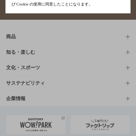
び Cookie の使用に同意したことになります。
サイトマップ
ご意見・ご感想
利用規約
商品
商品TOP
知る・楽しむ
商品一覧
知る・楽しむTOP
文化・スポーツ
商品発売情報
キャンペーン
文化・スポーツTOP
サステナビリティ
栄養成分一覧
工場見学
サントリーホール
サステナビリティTOP
企業情報
お料理・お酒レシピ
サントリー美術館
トップメッセージ
企業情報TOP
地域情報
サントリーサンバーズ大阪
サントリーが考えるサステナビリティ経営
企業概要