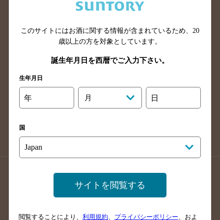
滋賀県のバー検索
和歌山県のバー検索
広島県のバー検索
岡山県のバー検索
山口県のバー検索
鳥取県のバー検索
このサイトにはお酒に関する情報が含まれているため、
20
歳以上の方を対象としています。
島根県のバー検索
徳島県のバー検索
誕生年月日を西暦でご入力下さい。
香川県のバー検索
愛媛県のバー検索
高知県のバー検索
福岡県のバー検索
生年月日
長崎県のバー検索
佐賀県のバー検索
年
月
日
大分県のバー検索
熊本県のバー検索
宮崎県のバー検索
鹿児島県のバー検索
国
沖縄県のバー検索
店舗登録方法のご案内
店舗情報更新方法のご案内
サイトを閲覧する
掲載店舗様ログイン
閲覧することにより、
利用規約
、
プライバシーポリシー
、およ