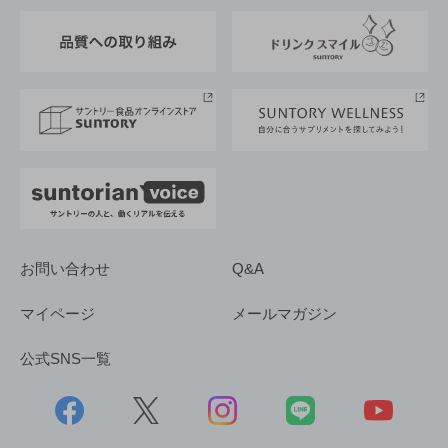
東京サントリーサンゴリアス
ESG情報ポータル
グループ企業一覧
サントリースポーツ
サステナビリティストーリーズ
事業所一覧
採用情報
お問い合わせ
Q&A
マイページ
メールマガジン
公式SNS一覧