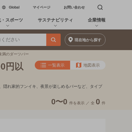
新しいウィンドウで開く
Global
マイページ
お問い合わせ
検索窓を開く
化・スポーツ
サステナビリティ
企業情報
現在地
から探す
円未満のダーツバー
00円以
一覧表示
地図表示
デート、隠れ家的フンイキ、夜景が楽しめるバーなど、タイプ
0〜0
0
件を表示 ／
全
件