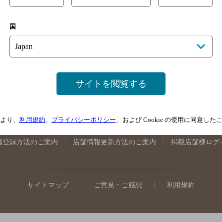
手県のバー検索
宮城県のバー検索
秋田県のバー検索
山形
国
馬県のバー検索
山梨県のバー検索
長野県のバー検索
新潟
埼玉県のバー検索
愛知県のバー検索
静岡県のバー検索
三
井県のバー検索
大阪府のバー検索
京都府のバー検索
兵庫
広島県のバー検索
岡山県のバー検索
山口県のバー検索
鳥
サイトを閲覧する
媛県のバー検索
高知県のバー検索
福岡県のバー検索
長崎
崎県のバー検索
鹿児島県のバー検索
沖縄県のバー検索
より、
利用規約
、
プライバシーポリシー
、および Cookie の使用に同意し
舗登録方法のご案内
店舗情報更新方法のご案内
掲載店舗様ログ
サイトマップ
ご意見・ご感想
利用規約