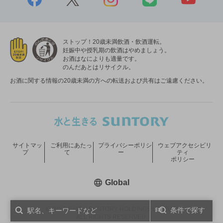
ストップ！20歳未満飲酒・飲酒運転。
妊娠中や授乳期の飲酒はやめましょう。
お酒はなによりも適量です。
のんだあとはリサイクル。
お酒に関する情報の20歳未満の方への転送および共有はご遠慮ください。
サイトマッ
ご利用にあたっ
プライバシーポリシ
ウェブアクセシビリ
プ
て
ー
ティ
ポリシー
新しいウィンドウで開く
Global
COPYRIGHT © SUNTORY HOLDINGS LIMITED.
条件で探す
ALL RIGHTS RESERVED.