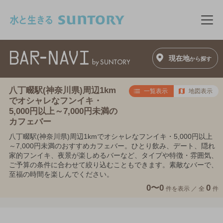
このページの本文へ移動
メニ
現在地
から探す
八丁畷駅(神奈川県)周辺1km
一覧表示
地図表示
でオシャレなフンイキ・
5,000円以上～7,000円未満の
カフェバー
八丁畷駅(神奈川県)周辺1kmでオシャレなフンイキ・5,000円以上
～7,000円未満のおすすめカフェバー。ひとり飲み、デート、隠れ
家的フンイキ、夜景が楽しめるバーなど、タイプや特徴・雰囲気、
ご予算の条件に合わせて絞り込むこともできます。素敵なバーで、
至福の時間を楽しんでください。
0〜0
0
件を表示 ／
全
件