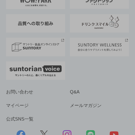
地域情報
サントリーサンバーズ大阪
サントリーが考えるサステナビリティ経営
企業概要
東京サントリーサンゴリアス
ESG情報ポータル
グループ企業一覧
サントリースポーツ
サステナビリティストーリーズ
事業所一覧
採用情報
お問い合わせ
Q&A
マイページ
メールマガジン
公式SNS一覧