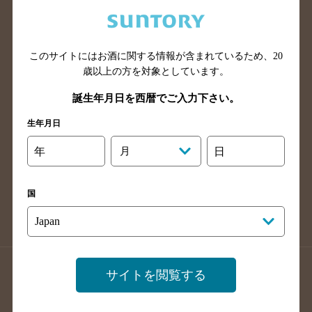
兵庫県のバー検索
奈良県のバー検索
滋賀県のバー検索
和歌山県のバー検索
広島県のバー検索
岡山県のバー検索
このサイトにはお酒に関する情報が含まれているため、
20
山口県のバー検索
鳥取県のバー検索
歳以上の方を対象としています。
島根県のバー検索
徳島県のバー検索
誕生年月日を西暦でご入力下さい。
香川県のバー検索
愛媛県のバー検索
生年月日
高知県のバー検索
福岡県のバー検索
年
月
日
長崎県のバー検索
佐賀県のバー検索
大分県のバー検索
熊本県のバー検索
国
宮崎県のバー検索
鹿児島県のバー検索
沖縄県のバー検索
店舗登録方法のご案内
店舗情報更新方法のご案内
サイトを閲覧する
掲載店舗様ログイン