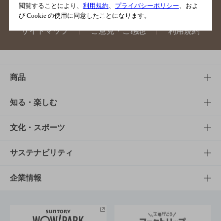
閲覧することにより、
利用規約
、
プライバシーポリシー
、およ
び Cookie の使用に同意したことになります。
サイトマップ
ご意見・ご感想
利用規約
商品
商品TOP
知る・楽しむ
商品一覧
知る・楽しむTOP
文化・スポーツ
商品発売情報
キャンペーン
文化・スポーツTOP
サステナビリティ
栄養成分一覧
工場見学
サントリーホール
サステナビリティTOP
企業情報
お料理・お酒レシピ
サントリー美術館
トップメッセージ
企業情報TOP