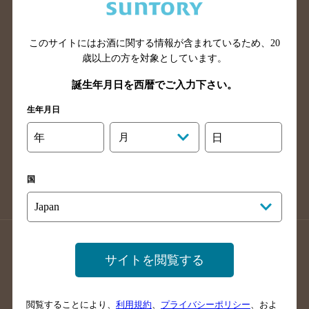
滋賀県のバー検索
和歌山県のバー検索
広島県のバー検索
岡山県のバー検索
山口県のバー検索
鳥取県のバー検索
このサイトにはお酒に関する情報が含まれているため、
20
歳以上の方を対象としています。
島根県のバー検索
徳島県のバー検索
誕生年月日を西暦でご入力下さい。
香川県のバー検索
愛媛県のバー検索
高知県のバー検索
福岡県のバー検索
生年月日
長崎県のバー検索
佐賀県のバー検索
年
月
日
大分県のバー検索
熊本県のバー検索
宮崎県のバー検索
鹿児島県のバー検索
国
沖縄県のバー検索
店舗登録方法のご案内
店舗情報更新方法のご案内
サイトを閲覧する
掲載店舗様ログイン
閲覧することにより、
利用規約
、
プライバシーポリシー
、およ