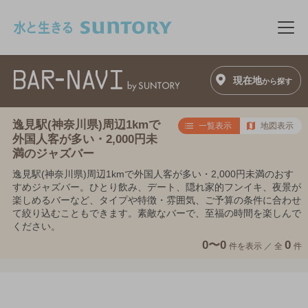
このページの本文へ移動
メニ
現在地
から探す
逸見駅(神奈川県)周辺1kmで
一覧表示
地図表示
外国人客が多い・2,000円未
満のジャズバー
逸見駅(神奈川県)周辺1kmで外国人客が多い・2,000円未満のおす
すめジャズバー。ひとり飲み、デート、隠れ家的フンイキ、夜景が
楽しめるバーなど、タイプや特徴・雰囲気、ご予算の条件に合わせ
て絞り込むこともできます。素敵なバーで、至福の時間を楽しんで
ください。
0〜0
0
件を表示 ／
全
件