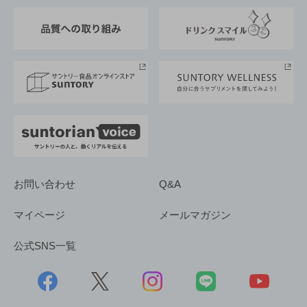
東京サントリーサンゴリアス
ESG情報ポータル
グループ企業一覧
サントリースポーツ
サステナビリティストーリーズ
事業所一覧
採用情報
お問い合わせ
Q&A
マイページ
メールマガジン
公式SNS一覧