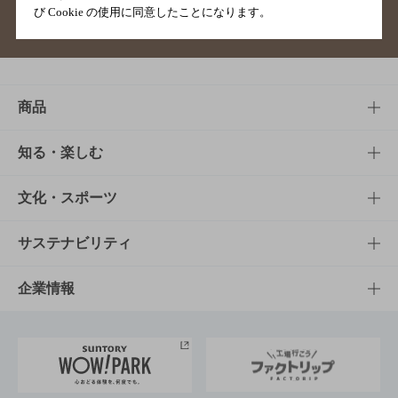
び Cookie の使用に同意したことになります。
サイトマップ
ご意見・ご感想
利用規約
商品
商品TOP
知る・楽しむ
商品一覧
知る・楽しむTOP
文化・スポーツ
商品発売情報
キャンペーン
文化・スポーツTOP
サステナビリティ
栄養成分一覧
工場見学
サントリーホール
サステナビリティTOP
企業情報
お料理・お酒レシピ
サントリー美術館
トップメッセージ
企業情報TOP
地域情報
サントリーサンバーズ大阪
サントリーが考えるサステナビリティ経営
企業概要