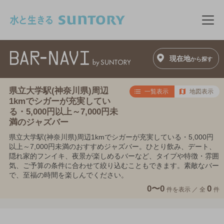
このページの本文へ移動
メニ
現在地
から探す
県立大学駅(神奈川県)周辺
一覧表示
地図表示
1kmでシガーが充実してい
る・5,000円以上～7,000円未
満のジャズバー
県立大学駅(神奈川県)周辺1kmでシガーが充実している・5,000円
以上～7,000円未満のおすすめジャズバー。ひとり飲み、デート、
隠れ家的フンイキ、夜景が楽しめるバーなど、タイプや特徴・雰囲
気、ご予算の条件に合わせて絞り込むこともできます。素敵なバー
で、至福の時間を楽しんでください。
0〜0
0
件を表示 ／
全
件