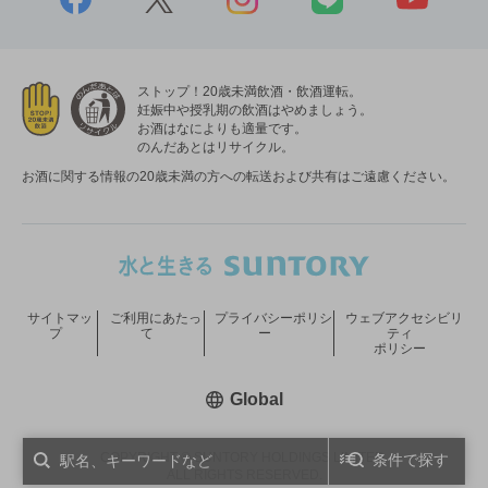
ストップ！20歳未満飲酒・飲酒運転。
妊娠中や授乳期の飲酒はやめましょう。
お酒はなによりも適量です。
のんだあとはリサイクル。
お酒に関する情報の20歳未満の方への転送および共有はご遠慮ください。
サイトマッ
ご利用にあたっ
プライバシーポリシ
ウェブアクセシビリ
プ
て
ー
ティ
ポリシー
新しいウィンドウで開く
Global
COPYRIGHT © SUNTORY HOLDINGS LIMITED.
条件で探す
ALL RIGHTS RESERVED.