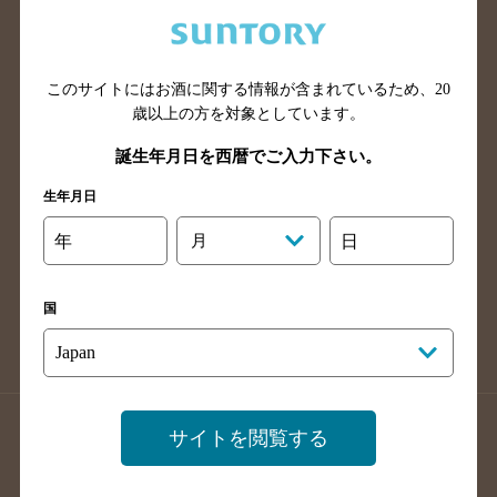
兵庫県のバー検索
奈良県のバー検索
滋賀県のバー検索
和歌山県のバー検索
広島県のバー検索
岡山県のバー検索
このサイトにはお酒に関する情報が含まれているため、
20
山口県のバー検索
鳥取県のバー検索
歳以上の方を対象としています。
島根県のバー検索
徳島県のバー検索
誕生年月日を西暦でご入力下さい。
香川県のバー検索
愛媛県のバー検索
生年月日
高知県のバー検索
福岡県のバー検索
年
月
日
長崎県のバー検索
佐賀県のバー検索
大分県のバー検索
熊本県のバー検索
国
宮崎県のバー検索
鹿児島県のバー検索
沖縄県のバー検索
店舗登録方法のご案内
店舗情報更新方法のご案内
サイトを閲覧する
掲載店舗様ログイン