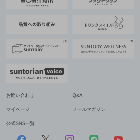
地域情報
サントリーサンバーズ大阪
サントリーが考えるサステナビリティ経営
企業概要
東京サントリーサンゴリアス
ESG情報ポータル
グループ企業一覧
サントリースポーツ
サステナビリティストーリーズ
事業所一覧
採用情報
お問い合わせ
Q&A
マイページ
メールマガジン
公式SNS一覧