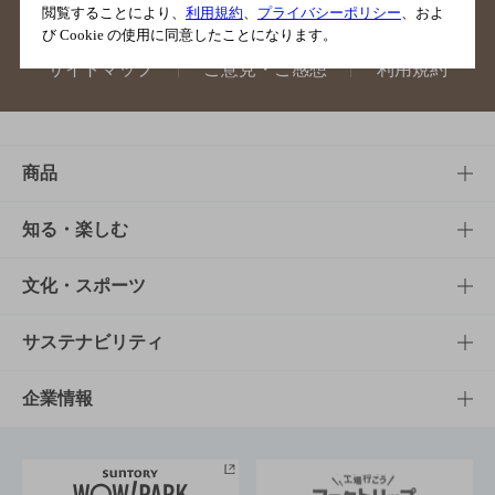
閲覧することにより、
利用規約
、
プライバシーポリシー
、およ
び Cookie の使用に同意したことになります。
サイトマップ
ご意見・ご感想
利用規約
商品
商品TOP
知る・楽しむ
商品一覧
知る・楽しむTOP
文化・スポーツ
商品発売情報
キャンペーン
文化・スポーツTOP
サステナビリティ
栄養成分一覧
工場見学
サントリーホール
サステナビリティTOP
企業情報
お料理・お酒レシピ
サントリー美術館
トップメッセージ
企業情報TOP