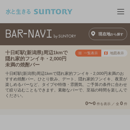
このページの本文へ移動
メニ
現在地
から探す
十日町駅(新潟県)周辺1kmで
一覧表示
地図表示
隠れ家的フンイキ・2,000円
未満の焼酎バー
十日町駅(新潟県)周辺1kmで隠れ家的フンイキ・2,000円未満のお
すすめ焼酎バー。ひとり飲み、デート、隠れ家的フンイキ、夜景が
楽しめるバーなど、タイプや特徴・雰囲気、ご予算の条件に合わせ
て絞り込むこともできます。素敵なバーで、至福の時間を楽しんで
ください。
0〜0
0
件を表示 ／
全
件