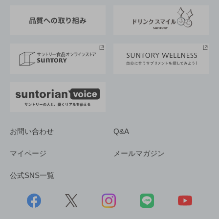
東京サントリーサンゴリアス
ESG情報ポータル
グループ企業一覧
サントリースポーツ
サステナビリティストーリーズ
事業所一覧
採用情報
お問い合わせ
Q&A
マイページ
メールマガジン
公式SNS一覧