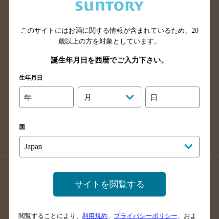
滋賀県のバー検索
和歌山県のバー検索
広島県のバー検索
岡山県のバー検索
山口県のバー検索
鳥取県のバー検索
このサイトにはお酒に関する情報が含まれているため、
20
歳以上の方を対象としています。
島根県のバー検索
徳島県のバー検索
誕生年月日を西暦でご入力下さい。
香川県のバー検索
愛媛県のバー検索
高知県のバー検索
福岡県のバー検索
生年月日
長崎県のバー検索
佐賀県のバー検索
年
月
日
大分県のバー検索
熊本県のバー検索
宮崎県のバー検索
鹿児島県のバー検索
国
沖縄県のバー検索
店舗登録方法のご案内
店舗情報更新方法のご案内
サイトを閲覧する
掲載店舗様ログイン
閲覧することにより、
利用規約
、
プライバシーポリシー
、およ