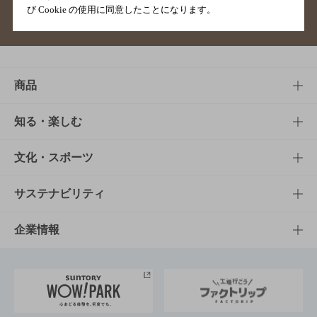
び Cookie の使用に同意したことになります。
サイトマップ
ご意見・ご感想
利用規約
商品
商品TOP
知る・楽しむ
商品一覧
知る・楽しむTOP
文化・スポーツ
商品発売情報
キャンペーン
文化・スポーツTOP
サステナビリティ
栄養成分一覧
工場見学
サントリーホール
サステナビリティTOP
企業情報
お料理・お酒レシピ
サントリー美術館
トップメッセージ
企業情報TOP
地域情報
サントリーサンバーズ大阪
サントリーが考えるサステナビリティ経営
企業概要