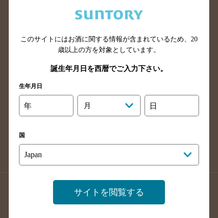
兵庫県のバー検索
奈良県のバー検索
滋賀県のバー検索
和歌山県のバー検索
広島県のバー検索
岡山県のバー検索
このサイトにはお酒に関する情報が含まれているため、
20
山口県のバー検索
鳥取県のバー検索
歳以上の方を対象としています。
島根県のバー検索
徳島県のバー検索
誕生年月日を西暦でご入力下さい。
香川県のバー検索
愛媛県のバー検索
生年月日
高知県のバー検索
福岡県のバー検索
年
月
日
長崎県のバー検索
佐賀県のバー検索
大分県のバー検索
熊本県のバー検索
国
宮崎県のバー検索
鹿児島県のバー検索
沖縄県のバー検索
店舗登録方法のご案内
店舗情報更新方法のご案内
サイトを閲覧する
掲載店舗様ログイン