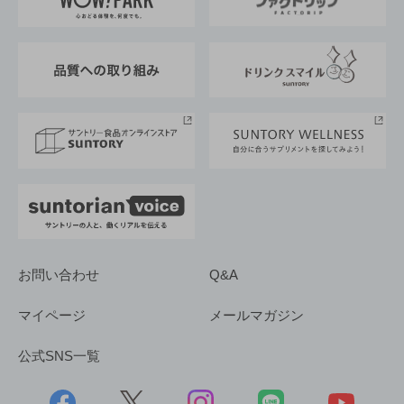
地域情報
サントリーサンバーズ大阪
サントリーが考えるサステナビリティ経営
企業概要
東京サントリーサンゴリアス
ESG情報ポータル
グループ企業一覧
サントリースポーツ
サステナビリティストーリーズ
事業所一覧
採用情報
お問い合わせ
Q&A
マイページ
メールマガジン
公式SNS一覧