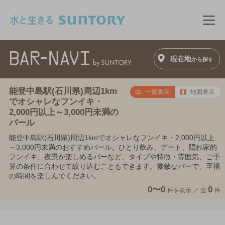
このページの本文へ移動
メニ
現在地
から探す
能登中島駅(石川県)周辺1km
一覧表示
地図表示
でオシャレなフンイキ・
2,000円以上～3,000円未満の
バール
能登中島駅(石川県)周辺1kmでオシャレなフンイキ・2,000円以上
～3,000円未満のおすすめバール。ひとり飲み、デート、隠れ家的
フンイキ、夜景が楽しめるバーなど、タイプや特徴・雰囲気、ご予
算の条件に合わせて絞り込むこともできます。素敵なバーで、至福
の時間を楽しんでください。
0〜0
0
件を表示 ／
全
件