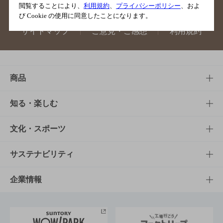
閲覧することにより、
利用規約
、
プライバシーポリシー
、およ
び Cookie の使用に同意したことになります。
サイトマップ
ご意見・ご感想
利用規約
商品
商品TOP
知る・楽しむ
商品一覧
知る・楽しむTOP
文化・スポーツ
商品発売情報
キャンペーン
文化・スポーツTOP
サステナビリティ
栄養成分一覧
工場見学
サントリーホール
サステナビリティTOP
企業情報
お料理・お酒レシピ
サントリー美術館
トップメッセージ
企業情報TOP