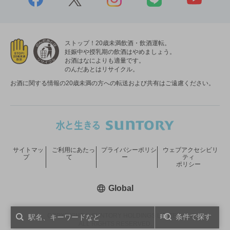
ストップ！20歳未満飲酒・飲酒運転。
妊娠中や授乳期の飲酒はやめましょう。
お酒はなによりも適量です。
のんだあとはリサイクル。
お酒に関する情報の20歳未満の方への転送および共有はご遠慮ください。
サイトマッ
ご利用にあたっ
プライバシーポリシ
ウェブアクセシビリ
プ
て
ー
ティ
ポリシー
新しいウィンドウで開く
Global
COPYRIGHT © SUNTORY HOLDINGS LIMITED.
条件で探す
ALL RIGHTS RESERVED.