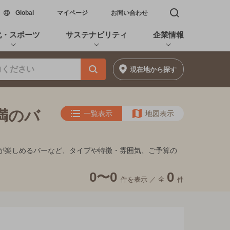
新しいウィンドウで開く
Global
マイページ
お問い合わせ
検索窓を開く
化・スポーツ
サステナビリティ
企業情報
現在地
から探す
満のバ
一覧表示
地図表示
夜景が楽しめるバーなど、タイプや特徴・雰囲気、ご予算の
0〜0
0
件を表示 ／
全
件