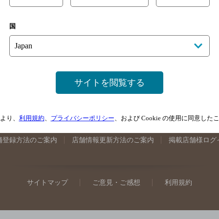
手県のバー検索
宮城県のバー検索
秋田県のバー検索
山形
国
馬県のバー検索
山梨県のバー検索
長野県のバー検索
新潟
埼玉県のバー検索
愛知県のバー検索
静岡県のバー検索
三
井県のバー検索
大阪府のバー検索
京都府のバー検索
兵庫
広島県のバー検索
岡山県のバー検索
山口県のバー検索
鳥
サイトを閲覧する
媛県のバー検索
高知県のバー検索
福岡県のバー検索
長崎
崎県のバー検索
鹿児島県のバー検索
沖縄県のバー検索
より、
利用規約
、
プライバシーポリシー
、および Cookie の使用に同意し
舗登録方法のご案内
店舗情報更新方法のご案内
掲載店舗様ログ
サイトマップ
ご意見・ご感想
利用規約