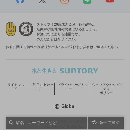
ストップ！20歳未満飲酒・飲酒運転。
妊娠中や授乳期の飲酒はやめましょう。
お酒はなによりも適量です。
のんだあとはリサイクル。
お酒に関する情報の20歳未満の方への転送および共有はご遠慮ください。
サイトマッ
ご利用にあたっ
プライバシーポリシ
ウェブアクセシビリ
プ
て
ー
ティ
ポリシー
新しいウィンドウで開く
Global
COPYRIGHT © SUNTORY HOLDINGS LIMITED.
条件で探す
ALL RIGHTS RESERVED.