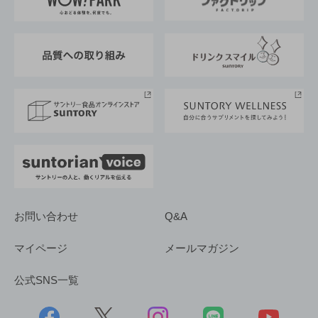
地域情報
サントリーサンバーズ大阪
サントリーが考えるサステナビリティ経営
企業概要
東京サントリーサンゴリアス
ESG情報ポータル
グループ企業一覧
サントリースポーツ
サステナビリティストーリーズ
事業所一覧
採用情報
お問い合わせ
Q&A
マイページ
メールマガジン
公式SNS一覧