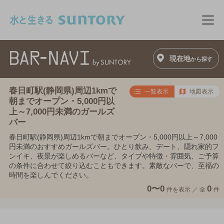
このページの本文へ移動
メニ
現在地
から探す
春日町駅(静岡県)周辺1kmで
一覧表示
地図表示
朝までオープン・5,000円以
上～7,000円未満のガールズ
バー
春日町駅(静岡県)周辺1kmで朝までオープン・5,000円以上～7,000
円未満のおすすめガールズバー。ひとり飲み、デート、隠れ家的フ
ンイキ、夜景が楽しめるバーなど、タイプや特徴・雰囲気、ご予算
の条件に合わせて絞り込むこともできます。素敵なバーで、至福の
時間を楽しんでください。
0〜0
0
件を表示 ／
全
件