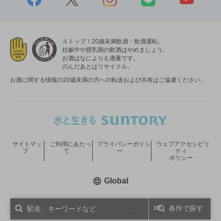
ストップ！20歳未満飲酒・飲酒運転。
妊娠中や授乳期の飲酒はやめましょう。
お酒はなによりも適量です。
のんだあとはリサイクル。
お酒に関する情報の20歳未満の方への転送および共有はご遠慮ください。
サイトマッ
ご利用にあたっ
プライバシーポリシ
ウェブアクセシビリ
プ
て
ー
ティ
ポリシー
新しいウィンドウで開く
Global
COPYRIGHT © SUNTORY HOLDINGS LIMITED.
条件で探す
ALL RIGHTS RESERVED.