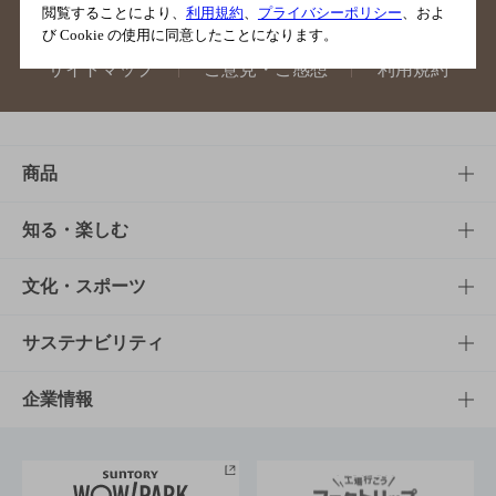
閲覧することにより、
利用規約
、
プライバシーポリシー
、およ
び Cookie の使用に同意したことになります。
サイトマップ
ご意見・ご感想
利用規約
商品
商品TOP
知る・楽しむ
商品一覧
知る・楽しむTOP
文化・スポーツ
商品発売情報
キャンペーン
文化・スポーツTOP
サステナビリティ
栄養成分一覧
工場見学
サントリーホール
サステナビリティTOP
企業情報
お料理・お酒レシピ
サントリー美術館
トップメッセージ
企業情報TOP