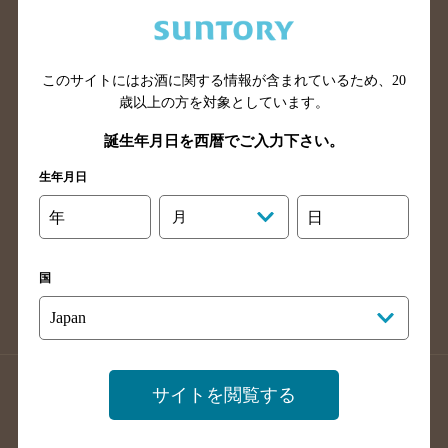
兵庫県のバー検索
奈良県のバー検索
滋賀県のバー検索
和歌山県のバー検索
広島県のバー検索
岡山県のバー検索
このサイトにはお酒に関する情報が含まれているため、
20
山口県のバー検索
鳥取県のバー検索
歳以上の方を対象としています。
島根県のバー検索
徳島県のバー検索
誕生年月日を西暦でご入力下さい。
香川県のバー検索
愛媛県のバー検索
生年月日
高知県のバー検索
福岡県のバー検索
年
月
日
長崎県のバー検索
佐賀県のバー検索
大分県のバー検索
熊本県のバー検索
国
宮崎県のバー検索
鹿児島県のバー検索
沖縄県のバー検索
店舗登録方法のご案内
店舗情報更新方法のご案内
サイトを閲覧する
掲載店舗様ログイン