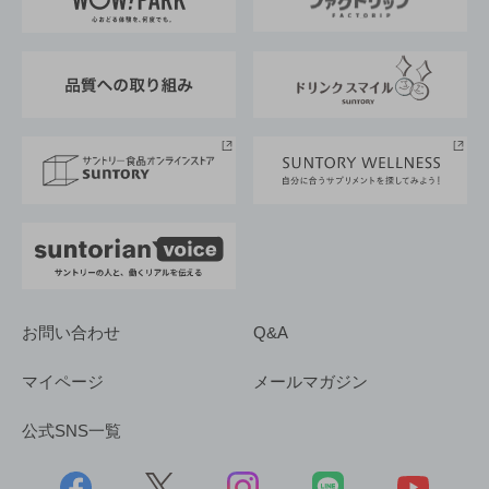
地域情報
サントリーサンバーズ大阪
サントリーが考えるサステナビリティ経営
企業概要
東京サントリーサンゴリアス
ESG情報ポータル
グループ企業一覧
サントリースポーツ
サステナビリティストーリーズ
事業所一覧
採用情報
お問い合わせ
Q&A
マイページ
メールマガジン
公式SNS一覧