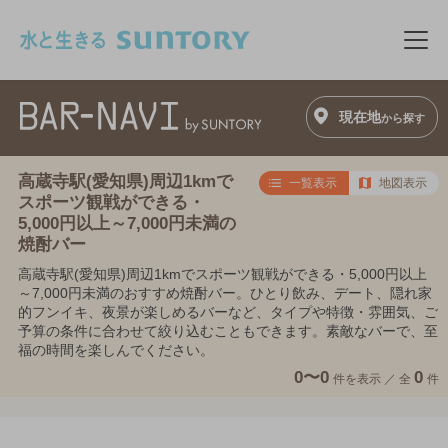
このページの本文へ移動
メニ
現在地
から探す
高蔵寺駅(愛知県)周辺1kmで
一覧表示
地図表示
スポーツ観戦ができる・
5,000円以上～7,000円未満の
焼酎バー
高蔵寺駅(愛知県)周辺1kmでスポーツ観戦ができる・5,000円以上
～7,000円未満のおすすめ焼酎バー。ひとり飲み、デート、隠れ家
的フンイキ、夜景が楽しめるバーなど、タイプや特徴・雰囲気、ご
予算の条件に合わせて絞り込むこともできます。素敵なバーで、至
福の時間を楽しんでください。
0〜0
0
件を表示 ／
全
件