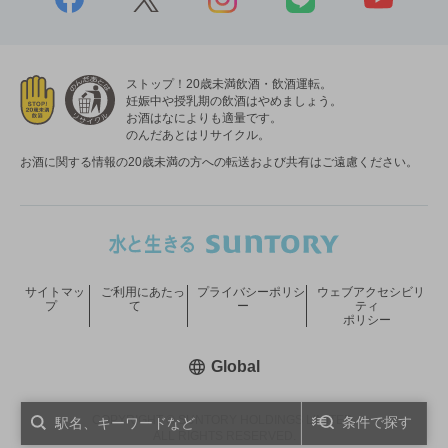
ストップ！20歳未満飲酒・飲酒運転。
妊娠中や授乳期の飲酒はやめましょう。
お酒はなによりも適量です。
のんだあとはリサイクル。
お酒に関する情報の20歳未満の方への転送および共有はご遠慮ください。
サイトマッ
ご利用にあたっ
プライバシーポリシ
ウェブアクセシビリ
プ
て
ー
ティ
ポリシー
新しいウィンドウで開く
Global
COPYRIGHT © SUNTORY HOLDINGS LIMITED.
条件で探す
ALL RIGHTS RESERVED.