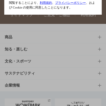
閲覧することにより、
利用規約
、
プライバシーポリシー
、およ
び Cookie の使用に同意したことになります。
サイトマップ
ご意見・ご感想
利用規約
商品
商品TOP
知る・楽しむ
商品一覧
知る・楽しむTOP
文化・スポーツ
商品発売情報
キャンペーン
文化・スポーツTOP
サステナビリティ
栄養成分一覧
工場見学
サントリーホール
サステナビリティTOP
企業情報
お料理・お酒レシピ
サントリー美術館
トップメッセージ
企業情報TOP