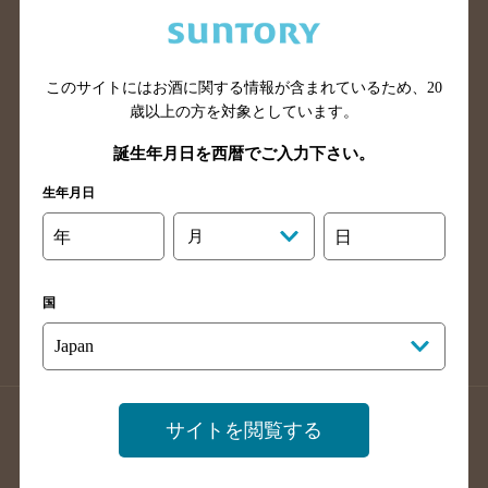
兵庫県のバー検索
奈良県のバー検索
滋賀県のバー検索
和歌山県のバー検索
広島県のバー検索
岡山県のバー検索
このサイトにはお酒に関する情報が含まれているため、
20
山口県のバー検索
鳥取県のバー検索
歳以上の方を対象としています。
島根県のバー検索
徳島県のバー検索
誕生年月日を西暦でご入力下さい。
香川県のバー検索
愛媛県のバー検索
生年月日
高知県のバー検索
福岡県のバー検索
年
月
日
長崎県のバー検索
佐賀県のバー検索
大分県のバー検索
熊本県のバー検索
国
宮崎県のバー検索
鹿児島県のバー検索
沖縄県のバー検索
店舗登録方法のご案内
店舗情報更新方法のご案内
サイトを閲覧する
掲載店舗様ログイン