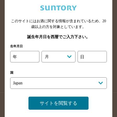
兵庫県のバー検索
奈良県のバー検索
滋賀県のバー検索
和歌山県のバー検索
広島県のバー検索
岡山県のバー検索
このサイトにはお酒に関する情報が含まれているため、
20
山口県のバー検索
鳥取県のバー検索
歳以上の方を対象としています。
島根県のバー検索
徳島県のバー検索
誕生年月日を西暦でご入力下さい。
香川県のバー検索
愛媛県のバー検索
生年月日
高知県のバー検索
福岡県のバー検索
年
月
日
長崎県のバー検索
佐賀県のバー検索
大分県のバー検索
熊本県のバー検索
国
宮崎県のバー検索
鹿児島県のバー検索
沖縄県のバー検索
店舗登録方法のご案内
店舗情報更新方法のご案内
サイトを閲覧する
掲載店舗様ログイン