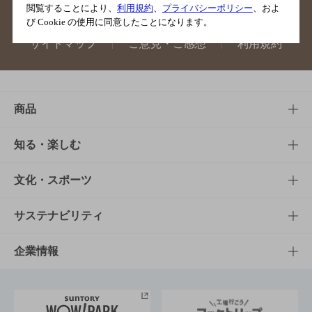
閲覧することにより、
利用規約
、
プライバシーポリシー
、およ
び Cookie の使用に同意したことになります。
サイトマップ
ご意見・ご感想
利用規約
商品
商品TOP
知る・楽しむ
商品一覧
知る・楽しむTOP
文化・スポーツ
商品発売情報
キャンペーン
文化・スポーツTOP
サステナビリティ
栄養成分一覧
工場見学
サントリーホール
サステナビリティTOP
企業情報
お料理・お酒レシピ
サントリー美術館
トップメッセージ
企業情報TOP