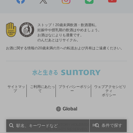
ストップ！20歳未満飲酒・飲酒運転。
妊娠中や授乳期の飲酒はやめましょう。
お酒はなによりも適量です。
のんだあとはリサイクル。
お酒に関する情報の20歳未満の方への転送および共有はご遠慮ください。
サイトマッ
ご利用にあたっ
プライバシーポリシ
ウェブアクセシビリ
プ
て
ー
ティ
ポリシー
新しいウィンドウで開く
Global
COPYRIGHT © SUNTORY HOLDINGS LIMITED.
条件で探す
ALL RIGHTS RESERVED.