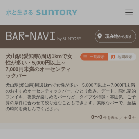
このページの本文へ移動
メニ
現在地
から探す
犬山駅(愛知県)周辺1kmで女
一覧表示
地図表示
性が多い・5,000円以上～
7,000円未満のオーセンティ
ックバー
犬山駅(愛知県)周辺1kmで女性が多い・5,000円以上～7,000円未満
のおすすめオーセンティックバー。ひとり飲み、デート、隠れ家的
フンイキ、夜景が楽しめるバーなど、タイプや特徴・雰囲気、ご予
算の条件に合わせて絞り込むこともできます。素敵なバーで、至福
の時間を楽しんでください。
0〜0
0
件を表示 ／
全
件