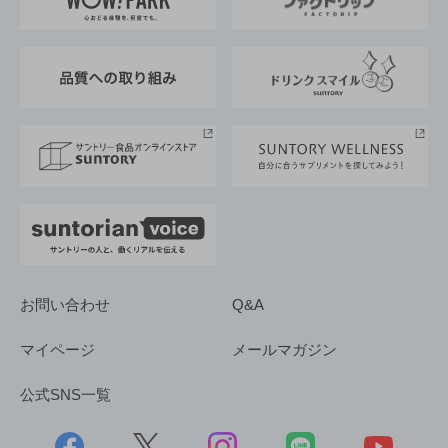
地域情報
サントリーサンバーズ大阪
サントリーが考えるサステナビリティ経営
企業概要
東京サントリーサンゴリアス
ESG情報ポータル
グループ企業一覧
サントリースポーツ
サステナビリティストーリーズ
事業所一覧
採用情報
お問い合わせ
Q&A
マイページ
メールマガジン
公式SNS一覧