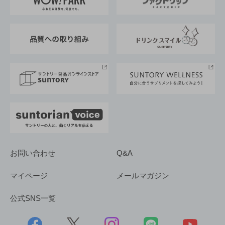
地域情報
サントリーサンバーズ大阪
サントリーが考えるサステナビリティ経営
企業概要
東京サントリーサンゴリアス
ESG情報ポータル
グループ企業一覧
サントリースポーツ
サステナビリティストーリーズ
事業所一覧
採用情報
お問い合わせ
Q&A
マイページ
メールマガジン
公式SNS一覧