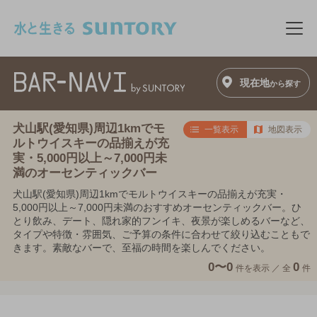
このページの本文へ移動
メニ
現在地
から探す
犬山駅(愛知県)周辺1kmでモ
一覧表示
地図表示
ルトウイスキーの品揃えが充
実・5,000円以上～7,000円未
満のオーセンティックバー
犬山駅(愛知県)周辺1kmでモルトウイスキーの品揃えが充実・
5,000円以上～7,000円未満のおすすめオーセンティックバー。ひ
とり飲み、デート、隠れ家的フンイキ、夜景が楽しめるバーなど、
タイプや特徴・雰囲気、ご予算の条件に合わせて絞り込むこともで
きます。素敵なバーで、至福の時間を楽しんでください。
0〜0
0
件を表示 ／
全
件