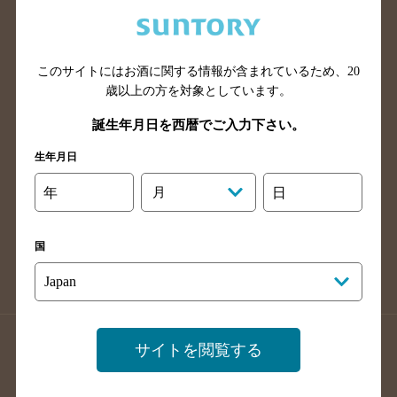
兵庫県のバー検索
奈良県のバー検索
滋賀県のバー検索
和歌山県のバー検索
広島県のバー検索
岡山県のバー検索
このサイトにはお酒に関する情報が含まれているため、
20
山口県のバー検索
鳥取県のバー検索
歳以上の方を対象としています。
島根県のバー検索
徳島県のバー検索
誕生年月日を西暦でご入力下さい。
香川県のバー検索
愛媛県のバー検索
生年月日
高知県のバー検索
福岡県のバー検索
年
月
日
長崎県のバー検索
佐賀県のバー検索
大分県のバー検索
熊本県のバー検索
国
宮崎県のバー検索
鹿児島県のバー検索
沖縄県のバー検索
店舗登録方法のご案内
店舗情報更新方法のご案内
サイトを閲覧する
掲載店舗様ログイン