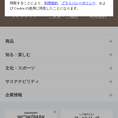
閲覧することにより、
利用規約
、
プライバシーポリシー
、およ
び Cookie の使用に同意したことになります。
サイトマップ
ご意見・ご感想
利用規約
商品
商品TOP
知る・楽しむ
商品一覧
知る・楽しむTOP
文化・スポーツ
商品発売情報
キャンペーン
文化・スポーツTOP
サステナビリティ
栄養成分一覧
工場見学
サントリーホール
サステナビリティTOP
企業情報
お料理・お酒レシピ
サントリー美術館
トップメッセージ
企業情報TOP