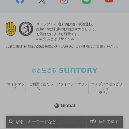
ストップ！20歳未満飲酒・飲酒運転。
妊娠中や授乳期の飲酒はやめましょう。
お酒はなによりも適量です。
のんだあとはリサイクル。
お酒に関する情報の20歳未満の方への転送および共有はご遠慮ください。
サイトマッ
ご利用にあたっ
プライバシーポリシ
ウェブアクセシビリ
プ
て
ー
ティ
ポリシー
新しいウィンドウで開く
Global
COPYRIGHT © SUNTORY HOLDINGS LIMITED.
条件で探す
ALL RIGHTS RESERVED.