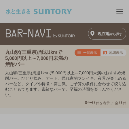
このページの本文へ移動
メニ
現在地
から探す
丸山駅(三重県)周辺1kmで
一覧表示
地図表示
5,000円以上～7,000円未満の
焼酎バー
丸山駅(三重県)周辺1kmで5,000円以上～7,000円未満のおすすめ焼
酎バー。ひとり飲み、デート、隠れ家的フンイキ、夜景が楽しめる
バーなど、タイプや特徴・雰囲気、ご予算の条件に合わせて絞り込
むこともできます。素敵なバーで、至福の時間を楽しんでくださ
い。
0〜0
0
件を表示 ／
全
件