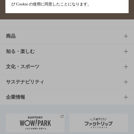
び Cookie の使用に同意したことになります。
サイトマップ
ご意見・ご感想
利用規約
商品
商品TOP
知る・楽しむ
商品一覧
知る・楽しむTOP
文化・スポーツ
商品発売情報
キャンペーン
文化・スポーツTOP
サステナビリティ
栄養成分一覧
工場見学
サントリーホール
サステナビリティTOP
企業情報
お料理・お酒レシピ
サントリー美術館
トップメッセージ
企業情報TOP
地域情報
サントリーサンバーズ大阪
サントリーが考えるサステナビリティ経営
企業概要