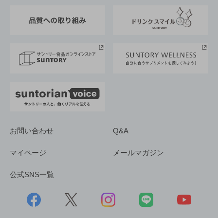
東京サントリーサンゴリアス
ESG情報ポータル
グループ企業一覧
サントリースポーツ
サステナビリティストーリーズ
事業所一覧
採用情報
お問い合わせ
Q&A
マイページ
メールマガジン
公式SNS一覧