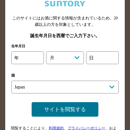
滋賀県のバー検索
和歌山県のバー検索
広島県のバー検索
岡山県のバー検索
山口県のバー検索
鳥取県のバー検索
このサイトにはお酒に関する情報が含まれているため、
20
歳以上の方を対象としています。
島根県のバー検索
徳島県のバー検索
誕生年月日を西暦でご入力下さい。
香川県のバー検索
愛媛県のバー検索
高知県のバー検索
福岡県のバー検索
生年月日
長崎県のバー検索
佐賀県のバー検索
年
月
日
大分県のバー検索
熊本県のバー検索
宮崎県のバー検索
鹿児島県のバー検索
国
沖縄県のバー検索
店舗登録方法のご案内
店舗情報更新方法のご案内
サイトを閲覧する
掲載店舗様ログイン
閲覧することにより、
利用規約
、
プライバシーポリシー
、およ