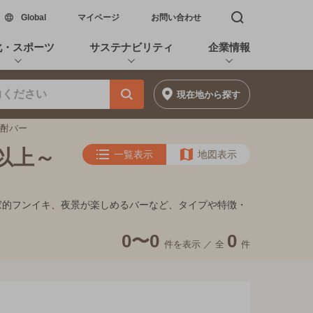
新しいウィンドウで開く
Global
マイページ
お問い合わせ
検索窓を開く
化・スポーツ
サステナビリティ
企業情報
現在地
から探す
焼酎バー
円以上～
一覧表示
地図表示
隠れ家的フンイキ、夜景が楽しめるバーなど、タイプや特徴・
0〜0
0
件を表示 ／
全
件