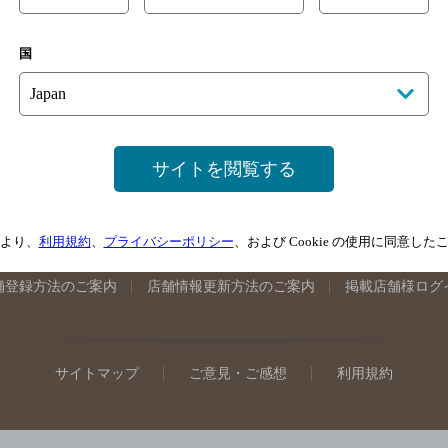
手県のバー検索
宮城県のバー検索
秋田県のバー検索
山形
国
馬県のバー検索
山梨県のバー検索
長野県のバー検索
新潟
埼玉県のバー検索
愛知県のバー検索
静岡県のバー検索
三
井県のバー検索
大阪府のバー検索
京都府のバー検索
兵庫
広島県のバー検索
岡山県のバー検索
山口県のバー検索
鳥
サイトを閲覧する
媛県のバー検索
高知県のバー検索
福岡県のバー検索
長崎
崎県のバー検索
鹿児島県のバー検索
沖縄県のバー検索
より、
利用規約
、
プライバシーポリシー
、および Cookie の使用に同意し
舗登録方法のご案内
店舗情報更新方法のご案内
掲載店舗様ログ
サイトマップ
ご意見・ご感想
利用規約