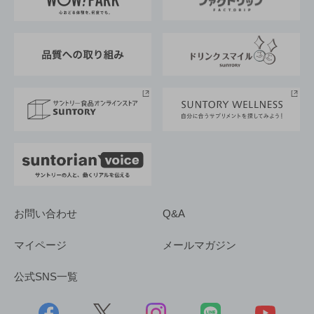
地域情報
サントリーサンバーズ大阪
サントリーが考えるサステナビリティ経営
企業概要
東京サントリーサンゴリアス
ESG情報ポータル
グループ企業一覧
サントリースポーツ
サステナビリティストーリーズ
事業所一覧
採用情報
お問い合わせ
Q&A
マイページ
メールマガジン
公式SNS一覧