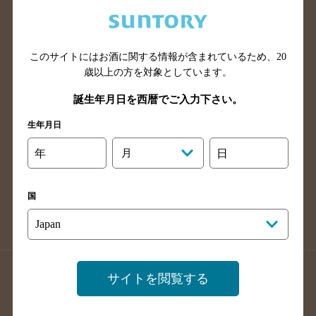
兵庫県のバー検索
奈良県のバー検索
滋賀県のバー検索
和歌山県のバー検索
広島県のバー検索
岡山県のバー検索
このサイトにはお酒に関する情報が含まれているため、
20
山口県のバー検索
鳥取県のバー検索
歳以上の方を対象としています。
島根県のバー検索
徳島県のバー検索
誕生年月日を西暦でご入力下さい。
香川県のバー検索
愛媛県のバー検索
生年月日
高知県のバー検索
福岡県のバー検索
年
月
日
長崎県のバー検索
佐賀県のバー検索
大分県のバー検索
熊本県のバー検索
国
宮崎県のバー検索
鹿児島県のバー検索
沖縄県のバー検索
店舗登録方法のご案内
店舗情報更新方法のご案内
サイトを閲覧する
掲載店舗様ログイン