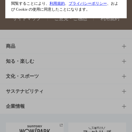
閲覧することにより、
利用規約
、
プライバシーポリシー
、およ
び Cookie の使用に同意したことになります。
サイトマップ
ご意見・ご感想
利用規約
商品
商品TOP
知る・楽しむ
商品一覧
知る・楽しむTOP
文化・スポーツ
商品発売情報
キャンペーン
文化・スポーツTOP
サステナビリティ
栄養成分一覧
工場見学
サントリーホール
サステナビリティTOP
企業情報
お料理・お酒レシピ
サントリー美術館
トップメッセージ
企業情報TOP