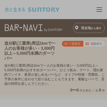
このページの本文へ移動
メニ
現在地
から探す
追分駅(三重県)周辺1kmで一
一覧表示
地図表示
人のお客様が多い・3,000円
以上～5,000円未満のダーツ
バー
追分駅(三重県)周辺1kmで一人のお客様が多い・3,000円以上～
5,000円未満のおすすめダーツバー。ひとり飲み、デート、隠れ家
的フンイキ、夜景が楽しめるバーなど、タイプや特徴・雰囲気、ご
予算の条件に合わせて絞り込むこともできます。素敵なバーで、至
福の時間を楽しんでください。
0〜0
0
件を表示 ／
全
件