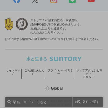
ストップ！20歳未満飲酒・飲酒運転。
妊娠中や授乳期の飲酒はやめましょう。
お酒はなによりも適量です。
のんだあとはリサイクル。
お酒に関する情報の20歳未満の方への転送および共有はご遠慮ください。
サイトマッ
ご利用にあたっ
プライバシーポリシ
ウェブアクセシビリ
プ
て
ー
ティ
ポリシー
新しいウィンドウで開く
Global
COPYRIGHT © SUNTORY HOLDINGS LIMITED.
条件で探す
ALL RIGHTS RESERVED.