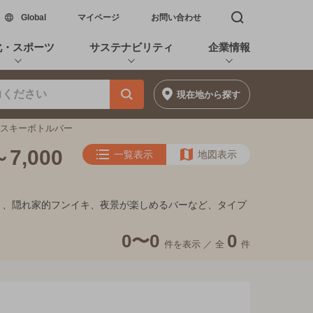
新しいウィンドウで開く
Global
マイページ
お問い合わせ
検索窓を開く
化・スポーツ
サステナビリティ
企業情報
現在地
から探す
ウイスキーボトルバー
,000
一覧表示
地図表示
デート、隠れ家的フンイキ、夜景が楽しめるバーなど、タイプ
0〜0
0
件を表示 ／
全
件