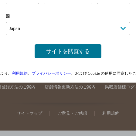
手県のバー検索
宮城県のバー検索
秋田県のバー検索
山形
国
馬県のバー検索
山梨県のバー検索
長野県のバー検索
新潟
埼玉県のバー検索
愛知県のバー検索
静岡県のバー検索
三
井県のバー検索
大阪府のバー検索
京都府のバー検索
兵庫
広島県のバー検索
岡山県のバー検索
山口県のバー検索
鳥
サイトを閲覧する
媛県のバー検索
高知県のバー検索
福岡県のバー検索
長崎
崎県のバー検索
鹿児島県のバー検索
沖縄県のバー検索
より、
利用規約
、
プライバシーポリシー
、および Cookie の使用に同意し
舗登録方法のご案内
店舗情報更新方法のご案内
掲載店舗様ログ
サイトマップ
ご意見・ご感想
利用規約