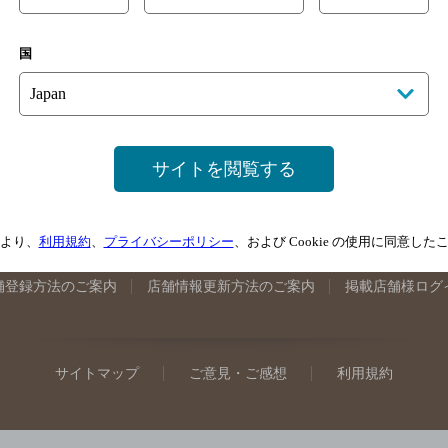
手県のバー検索
宮城県のバー検索
秋田県のバー検索
山形
国
馬県のバー検索
山梨県のバー検索
長野県のバー検索
新潟
埼玉県のバー検索
愛知県のバー検索
静岡県のバー検索
三
井県のバー検索
大阪府のバー検索
京都府のバー検索
兵庫
広島県のバー検索
岡山県のバー検索
山口県のバー検索
鳥
サイトを閲覧する
媛県のバー検索
高知県のバー検索
福岡県のバー検索
長崎
崎県のバー検索
鹿児島県のバー検索
沖縄県のバー検索
より、
利用規約
、
プライバシーポリシー
、および Cookie の使用に同意し
舗登録方法のご案内
店舗情報更新方法のご案内
掲載店舗様ログ
サイトマップ
ご意見・ご感想
利用規約