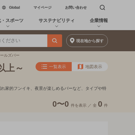
新しいウィンドウで開く
Global
マイページ
お問い合わせ
検索窓を開く
化・スポーツ
サステナビリティ
企業情報
現在地
から探す
ガールズバー
円以上～
一覧表示
地図表示
ト、隠れ家的フンイキ、夜景が楽しめるバーなど、タイプや特
0〜0
0
件を表示 ／
全
件