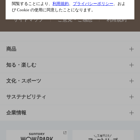
閲覧することにより、
利用規約
、
プライバシーポリシー
、およ
び Cookie の使用に同意したことになります。
サイトマップ
ご意見・ご感想
利用規約
商品
商品TOP
知る・楽しむ
商品一覧
知る・楽しむTOP
文化・スポーツ
商品発売情報
キャンペーン
文化・スポーツTOP
サステナビリティ
栄養成分一覧
工場見学
サントリーホール
サステナビリティTOP
企業情報
お料理・お酒レシピ
サントリー美術館
トップメッセージ
企業情報TOP