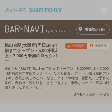
このページの本文へ移動
メニ
現在地
から探す
桃山台駅(大阪府)周辺1kmで
一覧表示
地図表示
朝までオープン・5,000円以
上～7,000円未満のロックバ
ー
桃山台駅(大阪府)周辺1kmで朝までオープン・5,000円以上～7,000
円未満のおすすめロックバー。ひとり飲み、デート、隠れ家的フン
イキ、夜景が楽しめるバーなど、タイプや特徴・雰囲気、ご予算の
条件に合わせて絞り込むこともできます。素敵なバーで、至福の時
間を楽しんでください。
0〜0
0
件を表示 ／
全
件