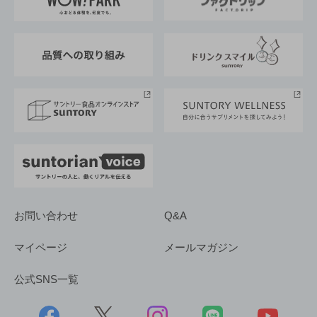
地域情報
サントリーサンバーズ大阪
サントリーが考えるサステナビリティ経営
企業概要
東京サントリーサンゴリアス
ESG情報ポータル
グループ企業一覧
サントリースポーツ
サステナビリティストーリーズ
事業所一覧
採用情報
お問い合わせ
Q&A
マイページ
メールマガジン
公式SNS一覧