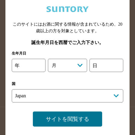
兵庫県のバー検索
奈良県のバー検索
滋賀県のバー検索
和歌山県のバー検索
広島県のバー検索
岡山県のバー検索
このサイトにはお酒に関する情報が含まれているため、
20
山口県のバー検索
鳥取県のバー検索
歳以上の方を対象としています。
島根県のバー検索
徳島県のバー検索
誕生年月日を西暦でご入力下さい。
香川県のバー検索
愛媛県のバー検索
生年月日
高知県のバー検索
福岡県のバー検索
年
月
日
長崎県のバー検索
佐賀県のバー検索
大分県のバー検索
熊本県のバー検索
国
宮崎県のバー検索
鹿児島県のバー検索
沖縄県のバー検索
店舗登録方法のご案内
店舗情報更新方法のご案内
サイトを閲覧する
掲載店舗様ログイン