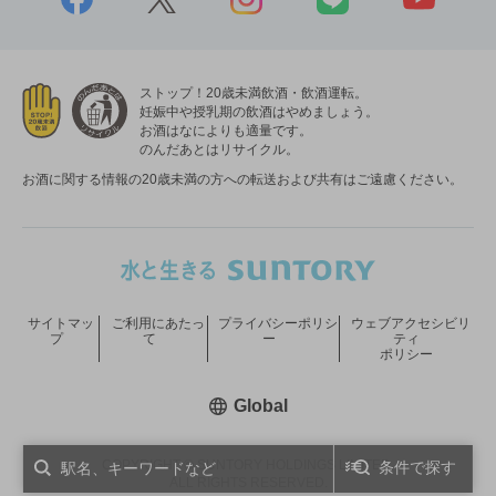
ストップ！20歳未満飲酒・飲酒運転。
妊娠中や授乳期の飲酒はやめましょう。
お酒はなによりも適量です。
のんだあとはリサイクル。
お酒に関する情報の20歳未満の方への転送および共有はご遠慮ください。
サイトマッ
ご利用にあたっ
プライバシーポリシ
ウェブアクセシビリ
プ
て
ー
ティ
ポリシー
新しいウィンドウで開く
Global
COPYRIGHT © SUNTORY HOLDINGS LIMITED.
条件で探す
ALL RIGHTS RESERVED.