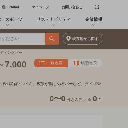
新しいウィンドウで開く
Global
マイページ
お問い合わせ
検索窓を開く
化・スポーツ
サステナビリティ
企業情報
現在地
から探す
タンディングバー
,000
一覧表示
地図表示
ート、隠れ家的フンイキ、夜景が楽しめるバーなど、タイプや
0〜0
0
件を表示 ／
全
件