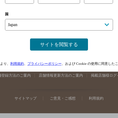
手県のバー検索
宮城県のバー検索
秋田県のバー検索
山形
国
馬県のバー検索
山梨県のバー検索
長野県のバー検索
新潟
埼玉県のバー検索
愛知県のバー検索
静岡県のバー検索
三
井県のバー検索
大阪府のバー検索
京都府のバー検索
兵庫
広島県のバー検索
岡山県のバー検索
山口県のバー検索
鳥
サイトを閲覧する
媛県のバー検索
高知県のバー検索
福岡県のバー検索
長崎
崎県のバー検索
鹿児島県のバー検索
沖縄県のバー検索
より、
利用規約
、
プライバシーポリシー
、および Cookie の使用に同意し
舗登録方法のご案内
店舗情報更新方法のご案内
掲載店舗様ログ
サイトマップ
ご意見・ご感想
利用規約