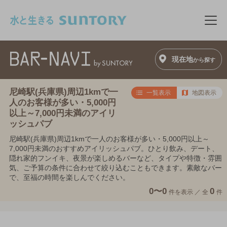
このページの本文へ移動
メニ
現在地
から探す
尼崎駅(兵庫県)周辺1kmで一
一覧表示
地図表示
人のお客様が多い・5,000円
以上～7,000円未満のアイリ
ッシュパブ
尼崎駅(兵庫県)周辺1kmで一人のお客様が多い・5,000円以上～
7,000円未満のおすすめアイリッシュパブ。ひとり飲み、デート、
隠れ家的フンイキ、夜景が楽しめるバーなど、タイプや特徴・雰囲
気、ご予算の条件に合わせて絞り込むこともできます。素敵なバー
で、至福の時間を楽しんでください。
0〜0
0
件を表示 ／
全
件