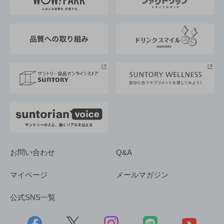
地域情報
サントリーサンバーズ大阪
サントリーが考えるサステナビリティ経営
企業概要
東京サントリーサンゴリアス
ESG情報ポータル
グループ企業一覧
サントリースポーツ
サステナビリティストーリーズ
事業所一覧
採用情報
お問い合わせ
Q&A
マイページ
メールマガジン
公式SNS一覧