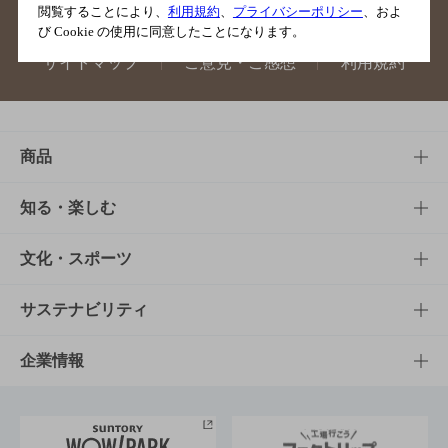
閲覧することにより、
利用規約
、
プライバシーポリシー
、およ
び Cookie の使用に同意したことになります。
サイトマップ
ご意見・ご感想
利用規約
商品
商品TOP
知る・楽しむ
商品一覧
知る・楽しむTOP
文化・スポーツ
商品発売情報
キャンペーン
文化・スポーツTOP
サステナビリティ
栄養成分一覧
工場見学
サントリーホール
サステナビリティTOP
企業情報
お料理・お酒レシピ
サントリー美術館
トップメッセージ
企業情報TOP