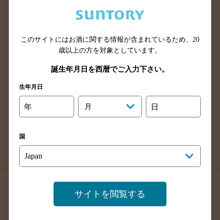
兵庫県のバー検索
奈良県のバー検索
滋賀県のバー検索
和歌山県のバー検索
広島県のバー検索
岡山県のバー検索
このサイトにはお酒に関する情報が含まれているため、
20
山口県のバー検索
鳥取県のバー検索
歳以上の方を対象としています。
島根県のバー検索
徳島県のバー検索
誕生年月日を西暦でご入力下さい。
香川県のバー検索
愛媛県のバー検索
生年月日
高知県のバー検索
福岡県のバー検索
年
月
日
長崎県のバー検索
佐賀県のバー検索
大分県のバー検索
熊本県のバー検索
国
宮崎県のバー検索
鹿児島県のバー検索
沖縄県のバー検索
店舗登録方法のご案内
店舗情報更新方法のご案内
サイトを閲覧する
掲載店舗様ログイン