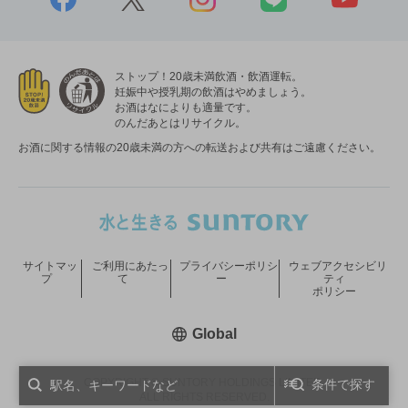
ストップ！20歳未満飲酒・飲酒運転。
妊娠中や授乳期の飲酒はやめましょう。
お酒はなによりも適量です。
のんだあとはリサイクル。
お酒に関する情報の20歳未満の方への転送および共有はご遠慮ください。
サイトマッ
ご利用にあたっ
プライバシーポリシ
ウェブアクセシビリ
プ
て
ー
ティ
ポリシー
新しいウィンドウで開く
Global
COPYRIGHT © SUNTORY HOLDINGS LIMITED.
条件で探す
ALL RIGHTS RESERVED.