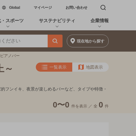
新しいウィンドウで開く
Global
マイページ
お問い合わせ
検索窓を開く
化・スポーツ
サステナビリティ
企業情報
現在地
から探す
のピアノバー
上～
一覧表示
地図表示
隠れ家的フンイキ、夜景が楽しめるバーなど、タイプや特徴・
0〜0
0
件を表示 ／
全
件