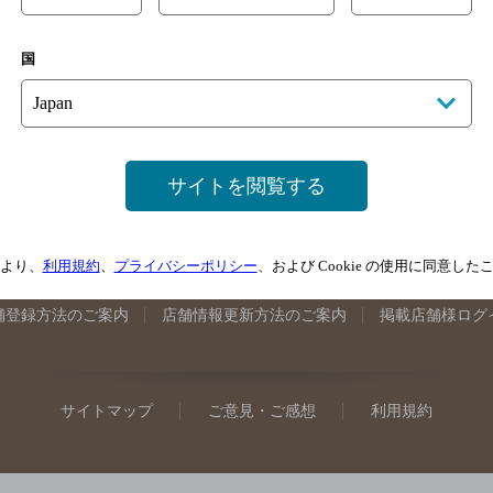
手県のバー検索
宮城県のバー検索
秋田県のバー検索
山形
国
馬県のバー検索
山梨県のバー検索
長野県のバー検索
新潟
埼玉県のバー検索
愛知県のバー検索
静岡県のバー検索
三
井県のバー検索
大阪府のバー検索
京都府のバー検索
兵庫
広島県のバー検索
岡山県のバー検索
山口県のバー検索
鳥
サイトを閲覧する
媛県のバー検索
高知県のバー検索
福岡県のバー検索
長崎
崎県のバー検索
鹿児島県のバー検索
沖縄県のバー検索
より、
利用規約
、
プライバシーポリシー
、および Cookie の使用に同意し
舗登録方法のご案内
店舗情報更新方法のご案内
掲載店舗様ログ
サイトマップ
ご意見・ご感想
利用規約