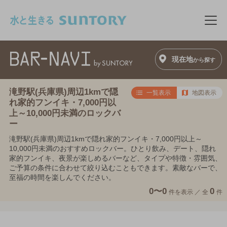
このページの本文へ移動
メニ
現在地
から探す
滝野駅(兵庫県)周辺1kmで隠
一覧表示
地図表示
れ家的フンイキ・7,000円以
上～10,000円未満のロックバ
ー
滝野駅(兵庫県)周辺1kmで隠れ家的フンイキ・7,000円以上～
10,000円未満のおすすめロックバー。ひとり飲み、デート、隠れ
家的フンイキ、夜景が楽しめるバーなど、タイプや特徴・雰囲気、
ご予算の条件に合わせて絞り込むこともできます。素敵なバーで、
至福の時間を楽しんでください。
0〜0
0
件を表示 ／
全
件