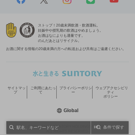
ストップ！20歳未満飲酒・飲酒運転。
妊娠中や授乳期の飲酒はやめましょう。
お酒はなによりも適量です。
のんだあとはリサイクル。
お酒に関する情報の20歳未満の方への転送および共有はご遠慮ください。
サイトマッ
ご利用にあたっ
プライバシーポリシ
ウェブアクセシビリ
プ
て
ー
ティ
ポリシー
新しいウィンドウで開く
Global
COPYRIGHT © SUNTORY HOLDINGS LIMITED.
条件で探す
ALL RIGHTS RESERVED.