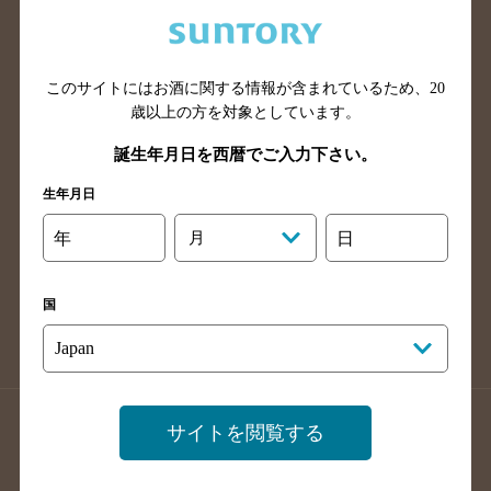
兵庫県のバー検索
奈良県のバー検索
滋賀県のバー検索
和歌山県のバー検索
広島県のバー検索
岡山県のバー検索
このサイトにはお酒に関する情報が含まれているため、
20
山口県のバー検索
鳥取県のバー検索
歳以上の方を対象としています。
島根県のバー検索
徳島県のバー検索
誕生年月日を西暦でご入力下さい。
香川県のバー検索
愛媛県のバー検索
生年月日
高知県のバー検索
福岡県のバー検索
年
月
日
長崎県のバー検索
佐賀県のバー検索
大分県のバー検索
熊本県のバー検索
国
宮崎県のバー検索
鹿児島県のバー検索
沖縄県のバー検索
店舗登録方法のご案内
店舗情報更新方法のご案内
サイトを閲覧する
掲載店舗様ログイン