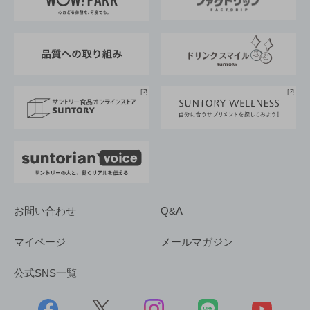
地域情報
サントリーサンバーズ大阪
サントリーが考えるサステナビリティ経営
企業概要
東京サントリーサンゴリアス
ESG情報ポータル
グループ企業一覧
サントリースポーツ
サステナビリティストーリーズ
事業所一覧
採用情報
お問い合わせ
Q&A
マイページ
メールマガジン
公式SNS一覧