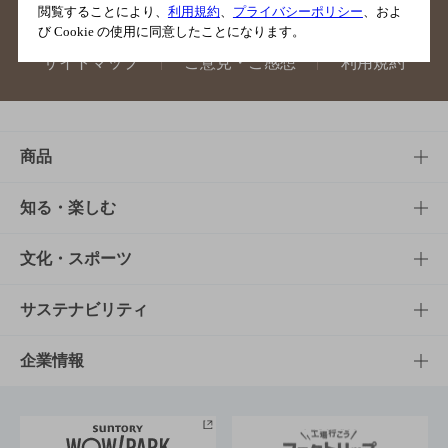
閲覧することにより、
利用規約
、
プライバシーポリシー
、およ
び Cookie の使用に同意したことになります。
サイトマップ
ご意見・ご感想
利用規約
商品
商品TOP
知る・楽しむ
商品一覧
知る・楽しむTOP
文化・スポーツ
商品発売情報
キャンペーン
文化・スポーツTOP
サステナビリティ
栄養成分一覧
工場見学
サントリーホール
サステナビリティTOP
企業情報
お料理・お酒レシピ
サントリー美術館
トップメッセージ
企業情報TOP