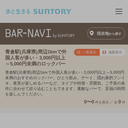
このページの本文へ移動
メニ
現在地
から探す
青倉駅(兵庫県)周辺1kmで外
一覧表示
地図表示
国人客が多い・3,000円以上
～5,000円未満のロックバー
青倉駅(兵庫県)周辺1kmで外国人客が多い・3,000円以上～5,000円
未満のおすすめロックバー。ひとり飲み、デート、隠れ家的フンイ
キ、夜景が楽しめるバーなど、タイプや特徴・雰囲気、ご予算の条
件に合わせて絞り込むこともできます。素敵なバーで、至福の時間
を楽しんでください。
0〜0
0
件を表示 ／
全
件