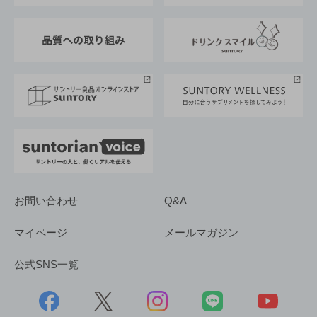
東京サントリーサンゴリアス
ESG情報ポータル
グループ企業一覧
サントリースポーツ
サステナビリティストーリーズ
事業所一覧
採用情報
お問い合わせ
Q&A
マイページ
メールマガジン
公式SNS一覧