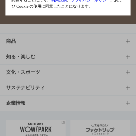
閲覧することにより、
利用規約
、
プライバシーポリシー
、およ
び Cookie の使用に同意したことになります。
サイトマップ
ご意見・ご感想
利用規約
商品
商品TOP
知る・楽しむ
商品一覧
知る・楽しむTOP
文化・スポーツ
商品発売情報
キャンペーン
文化・スポーツTOP
サステナビリティ
栄養成分一覧
工場見学
サントリーホール
サステナビリティTOP
企業情報
お料理・お酒レシピ
サントリー美術館
トップメッセージ
企業情報TOP
地域情報
サントリーサンバーズ大阪
サントリーが考えるサステナビリティ経営
企業概要