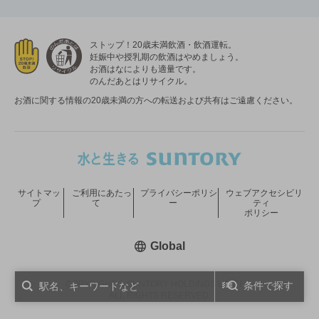
ストップ！20歳未満飲酒・飲酒運転。
妊娠中や授乳期の飲酒はやめましょう。
お酒はなによりも適量です。
のんだあとはリサイクル。
お酒に関する情報の20歳未満の方への転送および共有はご遠慮ください。
サイトマッ
ご利用にあたっ
プライバシーポリシ
ウェブアクセシビリ
プ
て
ー
ティ
ポリシー
新しいウィンドウで開く
Global
COPYRIGHT © SUNTORY HOLDINGS LIMITED.
条件で探す
ALL RIGHTS RESERVED.