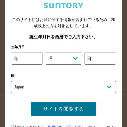
滋賀県のバー検索
和歌山県のバー検索
広島県のバー検索
岡山県のバー検索
このサイトにはお酒に関する情報が含まれているため、
20
山口県のバー検索
鳥取県のバー検索
歳以上の方を対象としています。
島根県のバー検索
徳島県のバー検索
誕生年月日を西暦でご入力下さい。
香川県のバー検索
愛媛県のバー検索
生年月日
高知県のバー検索
福岡県のバー検索
長崎県のバー検索
佐賀県のバー検索
年
月
日
大分県のバー検索
熊本県のバー検索
宮崎県のバー検索
鹿児島県のバー検索
国
沖縄県のバー検索
店舗登録方法のご案内
店舗情報更新方法のご案内
サイトを閲覧する
掲載店舗様ログイン