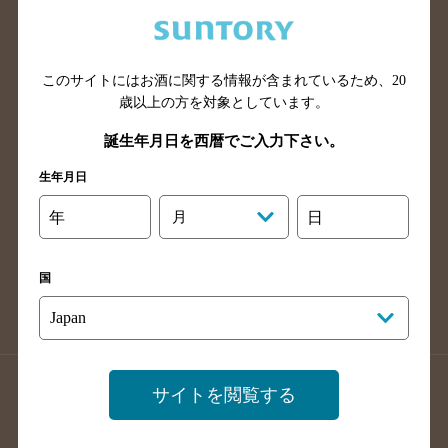
兵庫県のバー検索
奈良県のバー検索
滋賀県のバー検索
和歌山県のバー検索
広島県のバー検索
岡山県のバー検索
このサイトにはお酒に関する情報が含まれているため、
20
山口県のバー検索
鳥取県のバー検索
歳以上の方を対象としています。
島根県のバー検索
徳島県のバー検索
誕生年月日を西暦でご入力下さい。
香川県のバー検索
愛媛県のバー検索
生年月日
高知県のバー検索
福岡県のバー検索
年
月
日
長崎県のバー検索
佐賀県のバー検索
大分県のバー検索
熊本県のバー検索
国
宮崎県のバー検索
鹿児島県のバー検索
沖縄県のバー検索
店舗登録方法のご案内
店舗情報更新方法のご案内
サイトを閲覧する
掲載店舗様ログイン