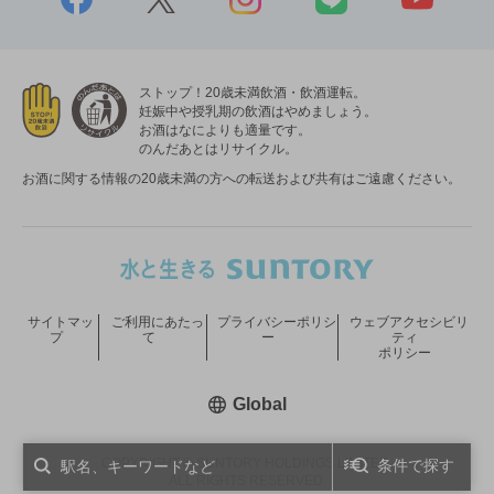
ストップ！20歳未満飲酒・飲酒運転。
妊娠中や授乳期の飲酒はやめましょう。
お酒はなによりも適量です。
のんだあとはリサイクル。
お酒に関する情報の20歳未満の方への転送および共有はご遠慮ください。
サイトマッ
ご利用にあたっ
プライバシーポリシ
ウェブアクセシビリ
プ
て
ー
ティ
ポリシー
新しいウィンドウで開く
Global
COPYRIGHT © SUNTORY HOLDINGS LIMITED.
条件で探す
ALL RIGHTS RESERVED.