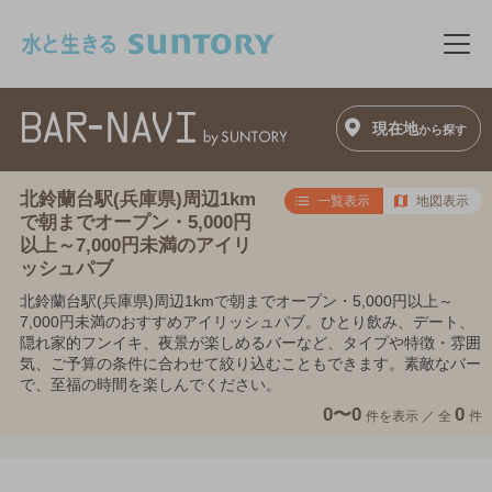
このページの本文へ移動
メニ
現在地
から探す
北鈴蘭台駅(兵庫県)周辺1km
一覧表示
地図表示
で朝までオープン・5,000円
以上～7,000円未満のアイリ
ッシュパブ
北鈴蘭台駅(兵庫県)周辺1kmで朝までオープン・5,000円以上～
7,000円未満のおすすめアイリッシュパブ。ひとり飲み、デート、
隠れ家的フンイキ、夜景が楽しめるバーなど、タイプや特徴・雰囲
気、ご予算の条件に合わせて絞り込むこともできます。素敵なバー
で、至福の時間を楽しんでください。
0〜0
0
件を表示 ／
全
件