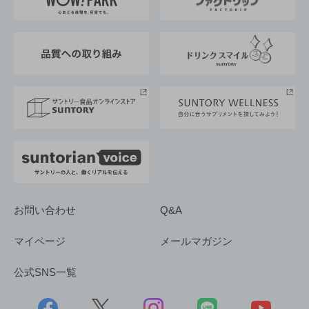
地域情報
サントリーサンバーズ大阪
サントリーが考えるサステナビリティ経営
企業概要
東京サントリーサンゴリアス
ESG情報ポータル
グループ企業一覧
サントリースポーツ
サステナビリティストーリーズ
事業所一覧
採用情報
お問い合わせ
Q&A
マイページ
メールマガジン
公式SNS一覧