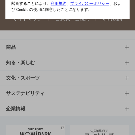
閲覧することにより、
利用規約
、
プライバシーポリシー
、およ
び Cookie の使用に同意したことになります。
サイトマップ
ご意見・ご感想
利用規約
商品
商品TOP
知る・楽しむ
商品一覧
知る・楽しむTOP
文化・スポーツ
商品発売情報
キャンペーン
文化・スポーツTOP
サステナビリティ
栄養成分一覧
工場見学
サントリーホール
サステナビリティTOP
企業情報
お料理・お酒レシピ
サントリー美術館
トップメッセージ
企業情報TOP