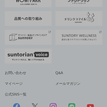
地域情報
サントリーサンバーズ大阪
サントリーが考えるサステナビリティ経営
企業概要
東京サントリーサンゴリアス
ESG情報ポータル
グループ企業一覧
サントリースポーツ
サステナビリティストーリーズ
事業所一覧
採用情報
お問い合わせ
Q&A
マイページ
メールマガジン
公式SNS一覧