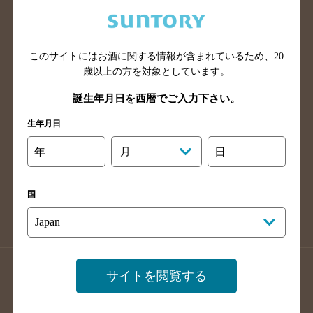
兵庫県のバー検索
奈良県のバー検索
滋賀県のバー検索
和歌山県のバー検索
広島県のバー検索
岡山県のバー検索
このサイトにはお酒に関する情報が含まれているため、
20
山口県のバー検索
鳥取県のバー検索
歳以上の方を対象としています。
島根県のバー検索
徳島県のバー検索
誕生年月日を西暦でご入力下さい。
香川県のバー検索
愛媛県のバー検索
生年月日
高知県のバー検索
福岡県のバー検索
年
月
日
長崎県のバー検索
佐賀県のバー検索
大分県のバー検索
熊本県のバー検索
国
宮崎県のバー検索
鹿児島県のバー検索
沖縄県のバー検索
店舗登録方法のご案内
店舗情報更新方法のご案内
サイトを閲覧する
掲載店舗様ログイン