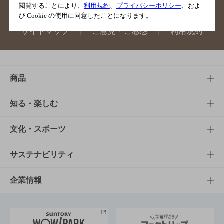
閲覧することにより、
利用規約
、
プライバシーポリシー
、およ
び Cookie の使用に同意したことになります。
サイトマップ
ご意見・ご感想
利用規約
商品
商品TOP
知る・楽しむ
商品一覧
知る・楽しむTOP
文化・スポーツ
商品発売情報
キャンペーン
文化・スポーツTOP
サステナビリティ
栄養成分一覧
工場見学
サントリーホール
サステナビリティTOP
企業情報
お料理・お酒レシピ
サントリー美術館
トップメッセージ
企業情報TOP