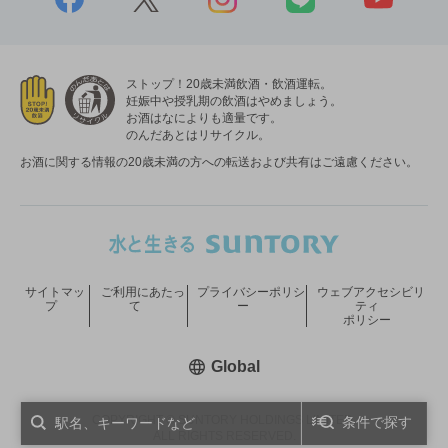
ストップ！20歳未満飲酒・飲酒運転。
妊娠中や授乳期の飲酒はやめましょう。
お酒はなによりも適量です。
のんだあとはリサイクル。
お酒に関する情報の20歳未満の方への転送および共有はご遠慮ください。
サイトマッ
ご利用にあたっ
プライバシーポリシ
ウェブアクセシビリ
プ
て
ー
ティ
ポリシー
新しいウィンドウで開く
Global
COPYRIGHT © SUNTORY HOLDINGS LIMITED.
条件で探す
ALL RIGHTS RESERVED.