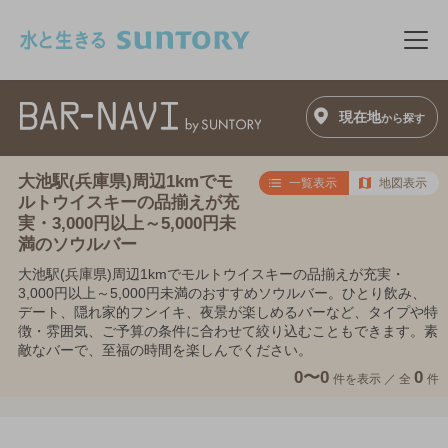
このページの本文へ移動
メニ
現在地
から探す
大池駅(兵庫県)周辺1kmでモ
一覧表示
地図表示
ルトウイスキーの品揃えが充
実・3,000円以上～5,000円未
満のソウルバー
大池駅(兵庫県)周辺1kmでモルトウイスキーの品揃えが充実・
3,000円以上～5,000円未満のおすすめソウルバー。ひとり飲み、
デート、隠れ家的フンイキ、夜景が楽しめるバーなど、タイプや特
徴・雰囲気、ご予算の条件に合わせて絞り込むこともできます。素
敵なバーで、至福の時間を楽しんでください。
0〜0
0
件を表示 ／
全
件