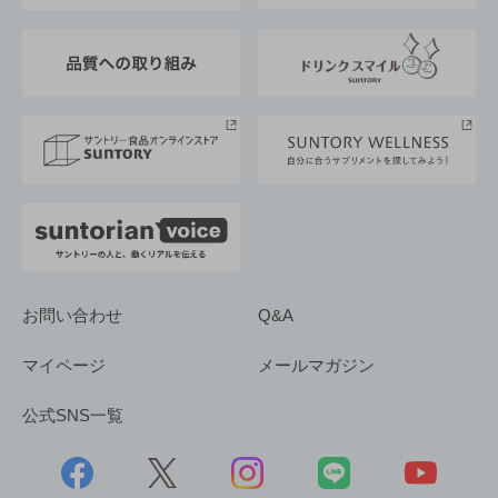
東京サントリーサンゴリアス
ESG情報ポータル
グループ企業一覧
サントリースポーツ
サステナビリティストーリーズ
事業所一覧
採用情報
お問い合わせ
Q&A
マイページ
メールマガジン
公式SNS一覧