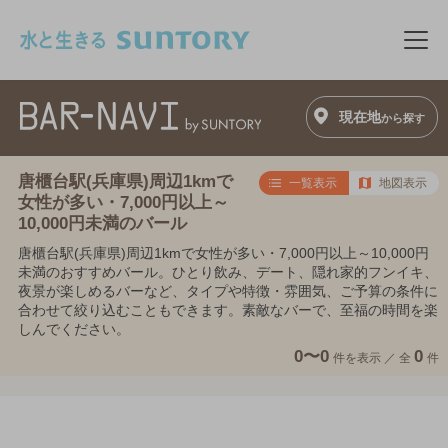
このページの本文へ移動
メニ
現在地
から探す
唐櫃台駅(兵庫県)周辺1kmで
一覧表示
地図表示
女性が多い・7,000円以上～
10,000円未満のバール
唐櫃台駅(兵庫県)周辺1kmで女性が多い・7,000円以上～10,000円
未満のおすすめバール。ひとり飲み、デート、隠れ家的フンイキ、
夜景が楽しめるバーなど、タイプや特徴・雰囲気、ご予算の条件に
合わせて絞り込むこともできます。素敵なバーで、至福の時間を楽
しんでください。
0〜0
0
件を表示 ／
全
件