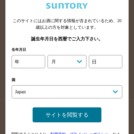
滋賀県のバー検索
和歌山県のバー検索
広島県のバー検索
岡山県のバー検索
このサイトにはお酒に関する情報が含まれているため、
20
山口県のバー検索
鳥取県のバー検索
歳以上の方を対象としています。
島根県のバー検索
徳島県のバー検索
誕生年月日を西暦でご入力下さい。
香川県のバー検索
愛媛県のバー検索
生年月日
高知県のバー検索
福岡県のバー検索
長崎県のバー検索
佐賀県のバー検索
年
月
日
大分県のバー検索
熊本県のバー検索
宮崎県のバー検索
鹿児島県のバー検索
国
沖縄県のバー検索
店舗登録方法のご案内
店舗情報更新方法のご案内
サイトを閲覧する
掲載店舗様ログイン