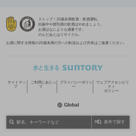
ストップ！20歳未満飲酒・飲酒運転。
妊娠中や授乳期の飲酒はやめましょう。
お酒はなによりも適量です。
のんだあとはリサイクル。
お酒に関する情報の20歳未満の方への転送および共有はご遠慮ください。
サイトマッ
ご利用にあたっ
プライバシーポリシ
ウェブアクセシビリ
プ
て
ー
ティ
ポリシー
新しいウィンドウで開く
Global
COPYRIGHT © SUNTORY HOLDINGS LIMITED.
条件で探す
ALL RIGHTS RESERVED.