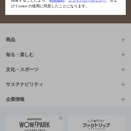
閲覧することにより、
利用規約
、
プライバシーポリシー
、およ
び Cookie の使用に同意したことになります。
サイトマップ
ご意見・ご感想
利用規約
商品
商品TOP
知る・楽しむ
商品一覧
知る・楽しむTOP
文化・スポーツ
商品発売情報
キャンペーン
文化・スポーツTOP
サステナビリティ
栄養成分一覧
工場見学
サントリーホール
サステナビリティTOP
企業情報
お料理・お酒レシピ
サントリー美術館
トップメッセージ
企業情報TOP
地域情報
サントリーサンバーズ大阪
サントリーが考えるサステナビリティ経営
企業概要