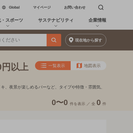
新しいウィンドウで開く
Global
マイページ
お問い合わせ
検索窓を開く
化・スポーツ
サステナビリティ
企業情報
現在地
から探す
ー
0円以上
一覧表示
地図表示
ンイキ、夜景が楽しめるバーなど、タイプや特徴・雰囲気、
0〜0
0
件を表示 ／
全
件