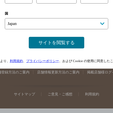
手県のバー検索
宮城県のバー検索
秋田県のバー検索
山形
国
馬県のバー検索
山梨県のバー検索
長野県のバー検索
新潟
埼玉県のバー検索
愛知県のバー検索
静岡県のバー検索
三
井県のバー検索
大阪府のバー検索
京都府のバー検索
兵庫
広島県のバー検索
岡山県のバー検索
山口県のバー検索
鳥
サイトを閲覧する
媛県のバー検索
高知県のバー検索
福岡県のバー検索
長崎
崎県のバー検索
鹿児島県のバー検索
沖縄県のバー検索
より、
利用規約
、
プライバシーポリシー
、および Cookie の使用に同意し
舗登録方法のご案内
店舗情報更新方法のご案内
掲載店舗様ログ
サイトマップ
ご意見・ご感想
利用規約