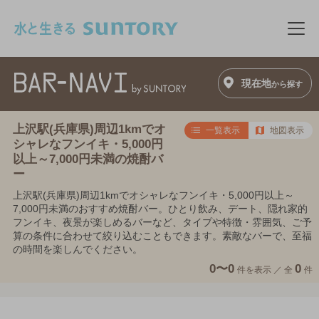
このページの本文へ移動
メニ
現在地
から探す
上沢駅(兵庫県)周辺1kmでオ
一覧表示
地図表示
シャレなフンイキ・5,000円
以上～7,000円未満の焼酎バ
ー
上沢駅(兵庫県)周辺1kmでオシャレなフンイキ・5,000円以上～
7,000円未満のおすすめ焼酎バー。ひとり飲み、デート、隠れ家的
フンイキ、夜景が楽しめるバーなど、タイプや特徴・雰囲気、ご予
算の条件に合わせて絞り込むこともできます。素敵なバーで、至福
の時間を楽しんでください。
0〜0
0
件を表示 ／
全
件