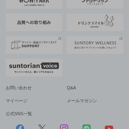
地域情報
サントリーサンバーズ大阪
サントリーが考えるサステナビリティ経営
企業概要
東京サントリーサンゴリアス
ESG情報ポータル
グループ企業一覧
サントリースポーツ
サステナビリティストーリーズ
事業所一覧
採用情報
お問い合わせ
Q&A
マイページ
メールマガジン
公式SNS一覧