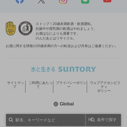
ストップ！20歳未満飲酒・飲酒運転。
妊娠中や授乳期の飲酒はやめましょう。
お酒はなによりも適量です。
のんだあとはリサイクル。
お酒に関する情報の20歳未満の方への転送および共有はご遠慮ください。
サイトマッ
ご利用にあたっ
プライバシーポリシ
ウェブアクセシビリ
プ
て
ー
ティ
ポリシー
新しいウィンドウで開く
Global
COPYRIGHT © SUNTORY HOLDINGS LIMITED.
条件で探す
ALL RIGHTS RESERVED.