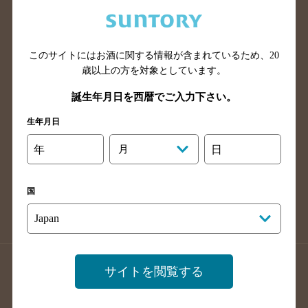
兵庫県のバー検索
奈良県のバー検索
滋賀県のバー検索
和歌山県のバー検索
広島県のバー検索
岡山県のバー検索
このサイトにはお酒に関する情報が含まれているため、
20
山口県のバー検索
鳥取県のバー検索
歳以上の方を対象としています。
島根県のバー検索
徳島県のバー検索
誕生年月日を西暦でご入力下さい。
香川県のバー検索
愛媛県のバー検索
生年月日
高知県のバー検索
福岡県のバー検索
年
月
日
長崎県のバー検索
佐賀県のバー検索
大分県のバー検索
熊本県のバー検索
国
宮崎県のバー検索
鹿児島県のバー検索
沖縄県のバー検索
店舗登録方法のご案内
店舗情報更新方法のご案内
サイトを閲覧する
掲載店舗様ログイン