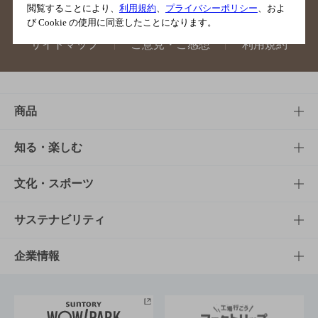
閲覧することにより、
利用規約
、
プライバシーポリシー
、およ
び Cookie の使用に同意したことになります。
サイトマップ
ご意見・ご感想
利用規約
商品
商品TOP
知る・楽しむ
商品一覧
知る・楽しむTOP
文化・スポーツ
商品発売情報
キャンペーン
文化・スポーツTOP
サステナビリティ
栄養成分一覧
工場見学
サントリーホール
サステナビリティTOP
企業情報
お料理・お酒レシピ
サントリー美術館
トップメッセージ
企業情報TOP