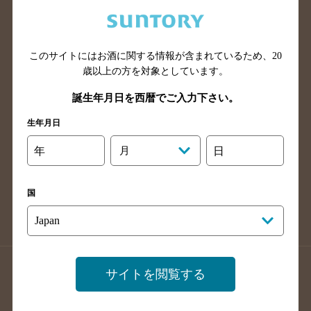
兵庫県のバー検索
奈良県のバー検索
滋賀県のバー検索
和歌山県のバー検索
広島県のバー検索
岡山県のバー検索
このサイトにはお酒に関する情報が含まれているため、
20
山口県のバー検索
鳥取県のバー検索
歳以上の方を対象としています。
島根県のバー検索
徳島県のバー検索
誕生年月日を西暦でご入力下さい。
香川県のバー検索
愛媛県のバー検索
生年月日
高知県のバー検索
福岡県のバー検索
年
月
日
長崎県のバー検索
佐賀県のバー検索
大分県のバー検索
熊本県のバー検索
国
宮崎県のバー検索
鹿児島県のバー検索
沖縄県のバー検索
店舗登録方法のご案内
店舗情報更新方法のご案内
サイトを閲覧する
掲載店舗様ログイン