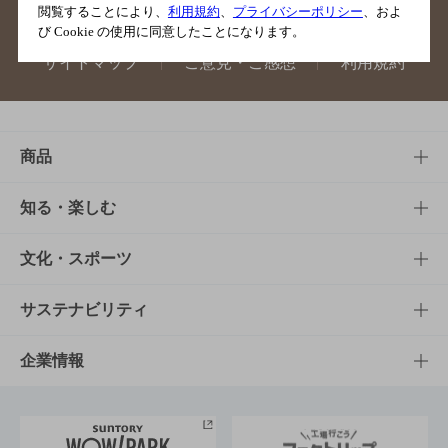
閲覧することにより、
利用規約
、
プライバシーポリシー
、およ
び Cookie の使用に同意したことになります。
サイトマップ
ご意見・ご感想
利用規約
商品
商品TOP
知る・楽しむ
商品一覧
知る・楽しむTOP
文化・スポーツ
商品発売情報
キャンペーン
文化・スポーツTOP
サステナビリティ
栄養成分一覧
工場見学
サントリーホール
サステナビリティTOP
企業情報
お料理・お酒レシピ
サントリー美術館
トップメッセージ
企業情報TOP