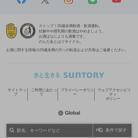
ストップ！20歳未満飲酒・飲酒運転。
妊娠中や授乳期の飲酒はやめましょう。
お酒はなによりも適量です。
のんだあとはリサイクル。
お酒に関する情報の20歳未満の方への転送および共有はご遠慮ください。
サイトマッ
ご利用にあたっ
プライバシーポリシ
ウェブアクセシビリ
プ
て
ー
ティ
ポリシー
新しいウィンドウで開く
Global
COPYRIGHT © SUNTORY HOLDINGS LIMITED.
条件で探す
ALL RIGHTS RESERVED.