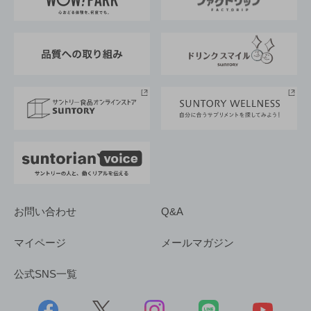
地域情報
サントリーサンバーズ大阪
サントリーが考えるサステナビリティ経営
企業概要
東京サントリーサンゴリアス
ESG情報ポータル
グループ企業一覧
サントリースポーツ
サステナビリティストーリーズ
事業所一覧
採用情報
お問い合わせ
Q&A
マイページ
メールマガジン
公式SNS一覧