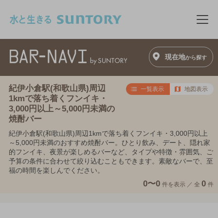
このページの本文へ移動
メニ
現在地
から探す
紀伊小倉駅(和歌山県)周辺
一覧表示
地図表示
1kmで落ち着くフンイキ・
3,000円以上～5,000円未満の
焼酎バー
紀伊小倉駅(和歌山県)周辺1kmで落ち着くフンイキ・3,000円以上
～5,000円未満のおすすめ焼酎バー。ひとり飲み、デート、隠れ家
的フンイキ、夜景が楽しめるバーなど、タイプや特徴・雰囲気、ご
予算の条件に合わせて絞り込むこともできます。素敵なバーで、至
福の時間を楽しんでください。
0〜0
0
件を表示 ／
全
件