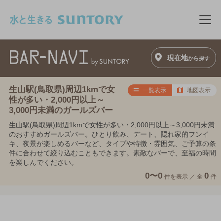
このページの本文へ移動
メニ
現在地
から探す
生山駅(鳥取県)周辺1kmで女
一覧表示
地図表示
性が多い・2,000円以上～
3,000円未満のガールズバー
生山駅(鳥取県)周辺1kmで女性が多い・2,000円以上～3,000円未満
のおすすめガールズバー。ひとり飲み、デート、隠れ家的フンイ
キ、夜景が楽しめるバーなど、タイプや特徴・雰囲気、ご予算の条
件に合わせて絞り込むこともできます。素敵なバーで、至福の時間
を楽しんでください。
0〜0
0
件を表示 ／
全
件