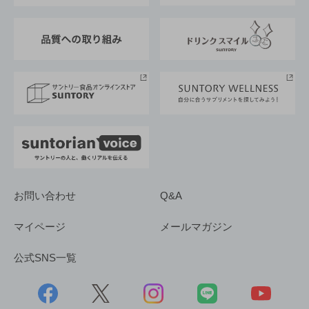
東京サントリーサンゴリアス
ESG情報ポータル
グループ企業一覧
サントリースポーツ
サステナビリティストーリーズ
事業所一覧
採用情報
お問い合わせ
Q&A
マイページ
メールマガジン
公式SNS一覧