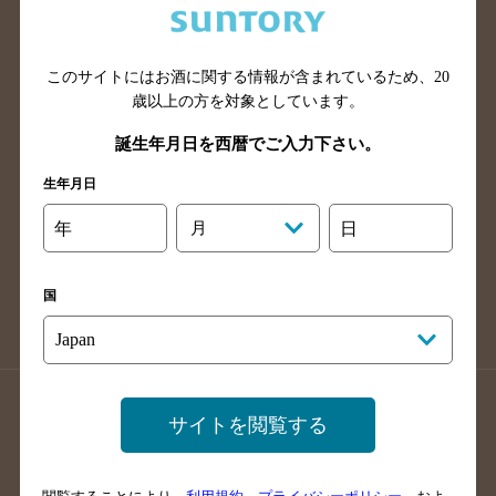
滋賀県のバー検索
和歌山県のバー検索
広島県のバー検索
岡山県のバー検索
このサイトにはお酒に関する情報が含まれているため、
20
山口県のバー検索
鳥取県のバー検索
歳以上の方を対象としています。
島根県のバー検索
徳島県のバー検索
誕生年月日を西暦でご入力下さい。
香川県のバー検索
愛媛県のバー検索
生年月日
高知県のバー検索
福岡県のバー検索
長崎県のバー検索
佐賀県のバー検索
年
月
日
大分県のバー検索
熊本県のバー検索
宮崎県のバー検索
鹿児島県のバー検索
国
沖縄県のバー検索
店舗登録方法のご案内
店舗情報更新方法のご案内
サイトを閲覧する
掲載店舗様ログイン