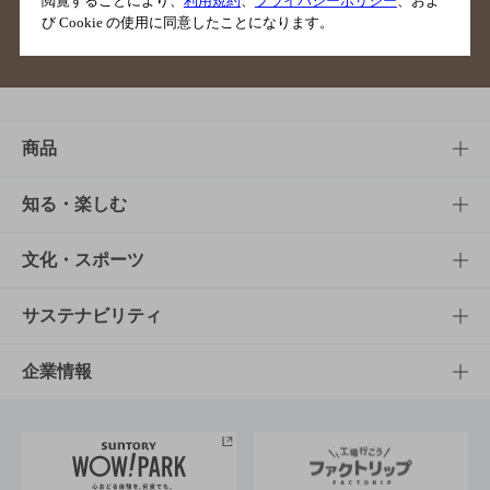
閲覧することにより、
利用規約
、
プライバシーポリシー
、およ
び Cookie の使用に同意したことになります。
サイトマップ
ご意見・ご感想
利用規約
商品
商品TOP
知る・楽しむ
商品一覧
知る・楽しむTOP
文化・スポーツ
商品発売情報
キャンペーン
文化・スポーツTOP
サステナビリティ
栄養成分一覧
工場見学
サントリーホール
サステナビリティTOP
企業情報
お料理・お酒レシピ
サントリー美術館
トップメッセージ
企業情報TOP
地域情報
サントリーサンバーズ大阪
サントリーが考えるサステナビリティ経営
企業概要