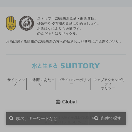
ストップ！20歳未満飲酒・飲酒運転。
妊娠中や授乳期の飲酒はやめましょう。
お酒はなによりも適量です。
のんだあとはリサイクル。
お酒に関する情報の20歳未満の方への転送および共有はご遠慮ください。
サイトマッ
ご利用にあたっ
プライバシーポリシ
ウェブアクセシビリ
プ
て
ー
ティ
ポリシー
新しいウィンドウで開く
Global
COPYRIGHT © SUNTORY HOLDINGS LIMITED.
条件で探す
ALL RIGHTS RESERVED.