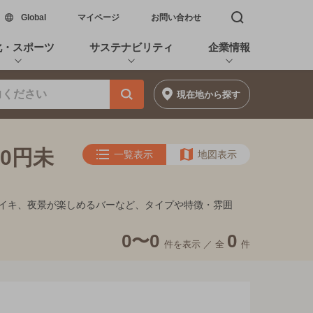
新しいウィンドウで開く
Global
マイページ
お問い合わせ
検索窓を開く
化・スポーツ
サステナビリティ
企業情報
現在地
から探す
00円未
一覧表示
地図表示
的フンイキ、夜景が楽しめるバーなど、タイプや特徴・雰囲
0〜0
0
件を表示 ／
全
件