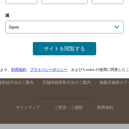
手県のバー検索
宮城県のバー検索
秋田県のバー検索
山形
国
馬県のバー検索
山梨県のバー検索
長野県のバー検索
新潟
埼玉県のバー検索
愛知県のバー検索
静岡県のバー検索
三
井県のバー検索
大阪府のバー検索
京都府のバー検索
兵庫
広島県のバー検索
岡山県のバー検索
山口県のバー検索
鳥
サイトを閲覧する
媛県のバー検索
高知県のバー検索
福岡県のバー検索
長崎
崎県のバー検索
鹿児島県のバー検索
沖縄県のバー検索
より、
利用規約
、
プライバシーポリシー
、および Cookie の使用に同意し
舗登録方法のご案内
店舗情報更新方法のご案内
掲載店舗様ログ
サイトマップ
ご意見・ご感想
利用規約