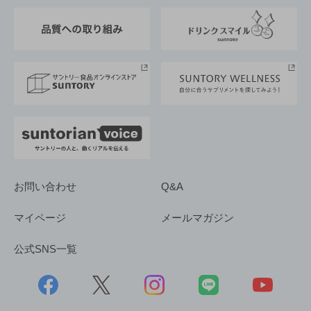
東京サントリーサンゴリアス
ESG情報ポータル
グループ企業一覧
サントリースポーツ
サステナビリティストーリーズ
事業所一覧
採用情報
お問い合わせ
Q&A
マイページ
メールマガジン
公式SNS一覧