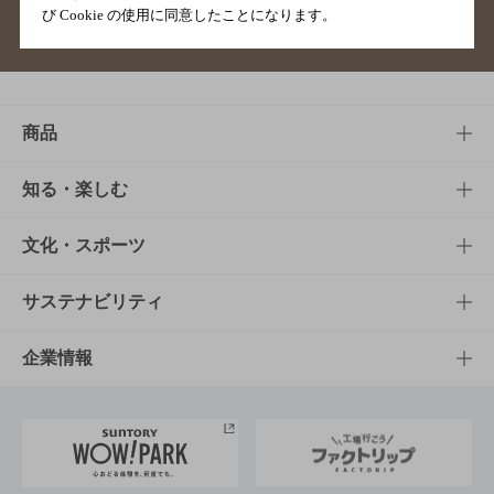
び Cookie の使用に同意したことになります。
サイトマップ
ご意見・ご感想
利用規約
商品
商品TOP
知る・楽しむ
商品一覧
知る・楽しむTOP
文化・スポーツ
商品発売情報
キャンペーン
文化・スポーツTOP
サステナビリティ
栄養成分一覧
工場見学
サントリーホール
サステナビリティTOP
企業情報
お料理・お酒レシピ
サントリー美術館
トップメッセージ
企業情報TOP
地域情報
サントリーサンバーズ大阪
サントリーが考えるサステナビリティ経営
企業概要