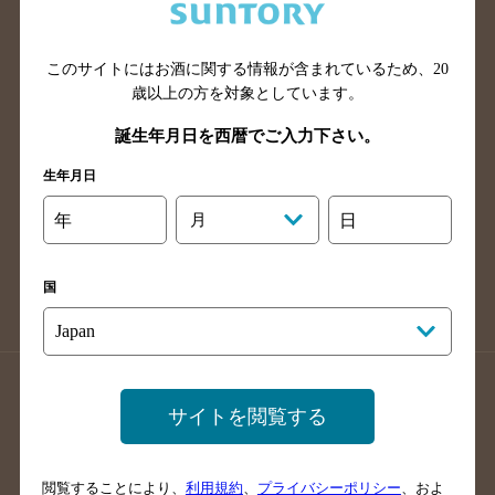
滋賀県のバー検索
和歌山県のバー検索
広島県のバー検索
岡山県のバー検索
山口県のバー検索
鳥取県のバー検索
このサイトにはお酒に関する情報が含まれているため、
20
歳以上の方を対象としています。
島根県のバー検索
徳島県のバー検索
誕生年月日を西暦でご入力下さい。
香川県のバー検索
愛媛県のバー検索
高知県のバー検索
福岡県のバー検索
生年月日
長崎県のバー検索
佐賀県のバー検索
年
月
日
大分県のバー検索
熊本県のバー検索
宮崎県のバー検索
鹿児島県のバー検索
国
沖縄県のバー検索
店舗登録方法のご案内
店舗情報更新方法のご案内
サイトを閲覧する
掲載店舗様ログイン
閲覧することにより、
利用規約
、
プライバシーポリシー
、およ