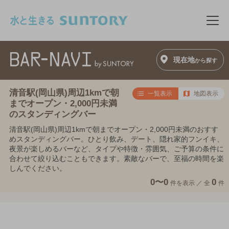
このページの本文へ移動
メニ
現在地
から探す
清音駅(岡山県)周辺1kmで朝
一覧表示
地図表示
までオープン・2,000円未満
のスタンディングバー
清音駅(岡山県)周辺1kmで朝までオープン・2,000円未満のおすす
めスタンディングバー。ひとり飲み、デート、隠れ家的フンイキ、
夜景が楽しめるバーなど、タイプや特徴・雰囲気、ご予算の条件に
合わせて絞り込むこともできます。素敵なバーで、至福の時間を楽
しんでください。
0〜0
0
件を表示 ／
全
件