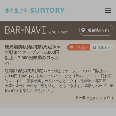
このページの本文へ移動
メニ
現在地
から探す
競馬場前駅(福岡県)周辺1km
一覧表示
地図表示
で朝までオープン・5,000円
以上～7,000円未満のロック
バー
競馬場前駅(福岡県)周辺1kmで朝までオープン・5,000円以上～
7,000円未満のおすすめロックバー。ひとり飲み、デート、隠れ家
的フンイキ、夜景が楽しめるバーなど、タイプや特徴・雰囲気、ご
予算の条件に合わせて絞り込むこともできます。素敵なバーで、至
福の時間を楽しんでください。
0〜0
0
件を表示 ／
全
件