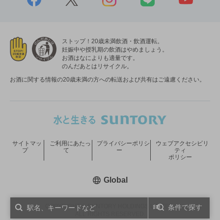
ストップ！20歳未満飲酒・飲酒運転。
妊娠中や授乳期の飲酒はやめましょう。
お酒はなによりも適量です。
のんだあとはリサイクル。
お酒に関する情報の20歳未満の方への転送および共有はご遠慮ください。
サイトマッ
ご利用にあたっ
プライバシーポリシ
ウェブアクセシビリ
プ
て
ー
ティ
ポリシー
新しいウィンドウで開く
Global
COPYRIGHT © SUNTORY HOLDINGS LIMITED.
条件で探す
ALL RIGHTS RESERVED.