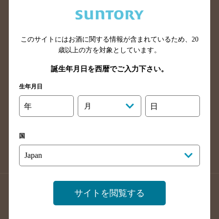
兵庫県のバー検索
奈良県のバー検索
滋賀県のバー検索
和歌山県のバー検索
広島県のバー検索
岡山県のバー検索
このサイトにはお酒に関する情報が含まれているため、
20
山口県のバー検索
鳥取県のバー検索
歳以上の方を対象としています。
島根県のバー検索
徳島県のバー検索
誕生年月日を西暦でご入力下さい。
香川県のバー検索
愛媛県のバー検索
生年月日
高知県のバー検索
福岡県のバー検索
年
月
日
長崎県のバー検索
佐賀県のバー検索
大分県のバー検索
熊本県のバー検索
国
宮崎県のバー検索
鹿児島県のバー検索
沖縄県のバー検索
店舗登録方法のご案内
店舗情報更新方法のご案内
サイトを閲覧する
掲載店舗様ログイン