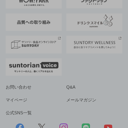
地域情報
サントリーサンバーズ大阪
サントリーが考えるサステナビリティ経営
企業概要
東京サントリーサンゴリアス
ESG情報ポータル
グループ企業一覧
サントリースポーツ
サステナビリティストーリーズ
事業所一覧
採用情報
お問い合わせ
Q&A
マイページ
メールマガジン
公式SNS一覧