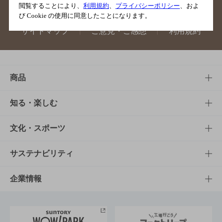
閲覧することにより、
利用規約
、
プライバシーポリシー
、およ
び Cookie の使用に同意したことになります。
サイトマップ
ご意見・ご感想
利用規約
商品
商品TOP
知る・楽しむ
商品一覧
知る・楽しむTOP
文化・スポーツ
商品発売情報
キャンペーン
文化・スポーツTOP
サステナビリティ
栄養成分一覧
工場見学
サントリーホール
サステナビリティTOP
企業情報
お料理・お酒レシピ
サントリー美術館
トップメッセージ
企業情報TOP